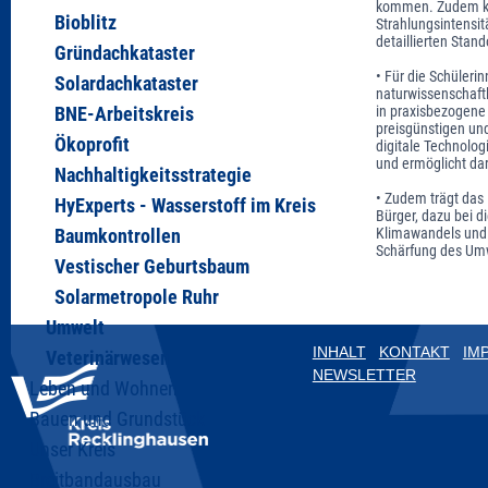
kommen. Zudem kön
Bioblitz
Strahlungsintensit
detaillierten Stan
Gründachkataster
• Für die Schüleri
Solardachkataster
naturwissenschaftl
in praxisbezogene 
BNE-Arbeitskreis
preisgünstigen und
Ökoprofit
digitale Technolo
und ermöglicht dar
Nachhaltigkeitsstrategie
• Zudem trägt das 
HyExperts - Wasserstoff im Kreis
Bürger, dazu bei d
Klimawandels und 
Baumkontrollen
Schärfung des Umw
Vestischer Geburtsbaum
Solarmetropole Ruhr
Umwelt
INHALT
KONTAKT
IM
Veterinärwesen
NEWSLETTER
Leben und Wohnen
Bauen und Grundstück
Unser Kreis
Breitbandausbau