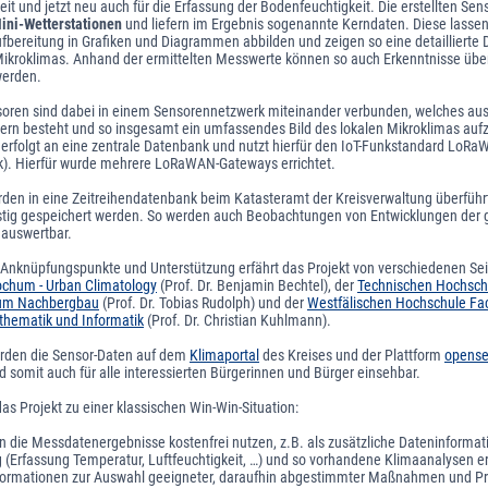
t und jetzt neu auch für die Erfassung der Bodenfeuchtigkeit. Die erstellten S
ini-Wetterstationen
und liefern im Ergebnis sogenannte Kerndaten. Diese lassen
bereitung in Grafiken und Diagrammen abbilden und zeigen so eine detaillierte 
ikroklimas. Anhand der ermittelten Messwerte können so auch Erkenntnisse übe
erden.
soren sind dabei in einem Sensorennetzwerk miteinander verbunden, welches aus 
ern besteht und so insgesamt ein umfassendes Bild des lokalen Mikroklimas aufz
erfolgt an eine zentrale Datenbank und nutzt hierfür den IoT-Funkstandard LoR
). Hierfür wurde mehrere LoRaWAN-Gateways errichtet.
den in eine Zeitreihendatenbank beim Katasteramt der Kreisverwaltung überführt,
stig gespeichert werden. So werden auch Beobachtungen von Entwicklungen de
 auswertbar.
 Anknüpfungspunkte und Unterstützung erfährt das Projekt von verschiedenen Seit
Bochum - Urban Climatology
(Prof. Dr. Benjamin Bechtel), der
Technischen Hochschu
rum Nachbergbau
(Prof. Dr. Tobias Rudolph) und der
Westfälischen Hochschule Fa
athematik und Informatik
(Prof. Dr. Christian Kuhlmann).
rden die Sensor-Daten auf dem
Klimaportal
des Kreises und der Plattform
opens
nd somit auch für alle interessierten Bürgerinnen und Bürger einsehbar.
das Projekt zu einer klassischen Win-Win-Situation:
n die Messdatenergebnisse kostenfrei nutzen, z.B. als zusätzliche Dateninformat
(Erfassung Temperatur, Luftfeuchtigkeit, …) und so vorhandene Klimaanalysen 
Informationen zur Auswahl geeigneter, daraufhin abgestimmter Maßnahmen und Pr