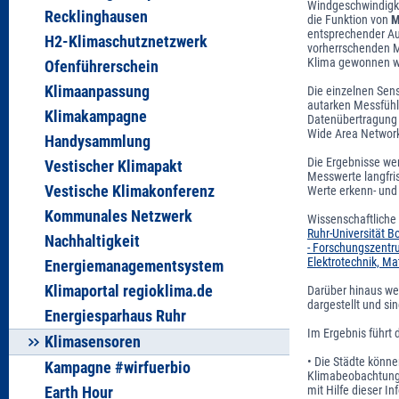
Windgeschwindigkei
Recklinghausen
die Funktion von
M
entsprechender Auf
H2-Klimaschutznetzwerk
vorherrschenden M
Klima gewonnen w
Ofenführerschein
Klimaanpassung
Die einzelnen Sen
autarken Messfühl
Klimakampagne
Datenübertragung 
Wide Area Network
Handysammlung
Die Ergebnisse wer
Vestischer Klimapakt
Messwerte langfri
Vestische Klimakonferenz
Werte erkenn- und
Kommunales Netzwerk
Wissenschaftliche
Ruhr-Universität 
Nachhaltigkeit
- Forschungszent
Elektrotechnik, M
Energiemanagementsystem
Klimaportal regioklima.de
Darüber hinaus we
dargestellt und si
Energiesparhaus Ruhr
Im Ergebnis führt 
Klimasensoren
• Die Städte könne
Kampagne #wirfuerbio
Klimabeobachtung 
mit Hilfe dieser 
Earth Hour