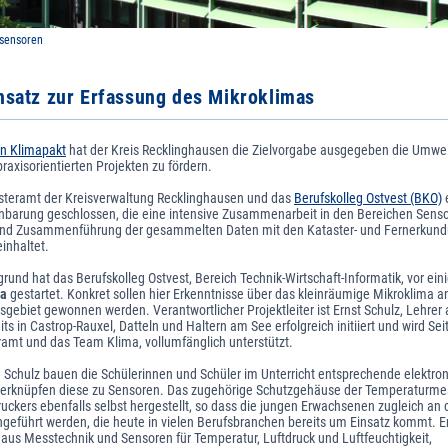
sensoren
satz zur Erfassung des Mikroklimas
n Klimapakt
hat der Kreis Recklinghausen die Zielvorgabe ausgegeben die Umwel
praxisorientierten Projekten zu fördern.
steramt der Kreisverwaltung Recklinghausen und das
Berufskolleg Ostvest (BKO)
nbarung geschlossen, die eine intensive Zusammenarbeit in den Bereichen Senso
und Zusammenführung der gesammelten Daten mit den Kataster- und Fernerkund
inhaltet.
rund hat das Berufskolleg Ostvest, Bereich Technik-Wirtschaft-Informatik, vor eini
ma
gestartet. Konkret sollen hier Erkenntnisse über das kleinräumige Mikroklima 
sgebiet gewonnen werden. Verantwortlicher Projektleiter ist Ernst Schulz, Lehre
ts in Castrop-Rauxel, Datteln und Haltern am See erfolgreich initiiert und wird Sei
ramt und das Team Klima, vollumfänglich unterstützt.
n Schulz bauen die Schülerinnen und Schüler im Unterricht entsprechende elektron
erknüpfen diese zu Sensoren. Das zugehörige Schutzgehäuse der Temperaturmes
ruckers ebenfalls selbst hergestellt, so dass die jungen Erwachsenen zugleich an 
geführt werden, die heute in vielen Berufsbranchen bereits um Einsatz kommt. E
o aus Messtechnik und Sensoren für Temperatur, Luftdruck und Luftfeuchtigkeit,