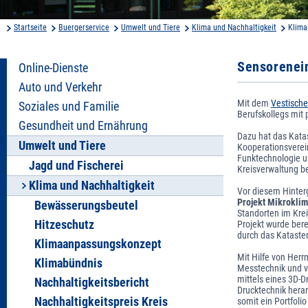
Startseite
Buergerservice
Umwelt und Tiere
Klima und Nachhaltigkeit
Klima
Sensorenein
Online-Dienste
Auto und Verkehr
Mit dem
Vestische
Soziales und Familie
Berufskollegs mit 
Gesundheit und Ernährung
Dazu hat das Kata
Umwelt und Tiere
Kooperationsverei
Funktechnologie 
Jagd und Fischerei
Kreisverwaltung be
Klima und Nachhaltigkeit
Vor diesem Hinterg
Projekt Mikrokli
Bewässerungsbeutel
Standorten im Krei
Hitzeschutz
Projekt wurde berei
durch das Kataste
Klimaanpassungskonzept
Mit Hilfe von Herr
Klimabündnis
Messtechnik und v
mittels eines 3D-D
Nachhaltigkeitsbericht
Drucktechnik heran
Nachhaltigkeitspreis Kreis
somit ein Portfoli