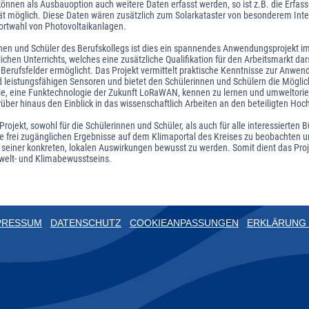
nen als Ausbauoption auch weitere Daten erfasst werden, so ist z.B. die Erfass
ät möglich. Diese Daten wären zusätzlich zum Solarkataster von besonderem Inte
dortwahl von Photovoltaikanlagen.
nnen und Schüler des Berufskollegs ist dies ein spannendes Anwendungsprojekt i
ichen Unterrichts, welches eine zusätzliche Qualifikation für den Arbeitsmarkt dars
Berufsfelder ermöglicht. Das Projekt vermittelt praktische Kenntnisse zur Anwe
 leistungsfähigen Sensoren und bietet den Schülerinnen und Schülern die Möglic
gie, eine Funktechnologie der Zukunft LoRaWAN, kennen zu lernen und umweltori
über hinaus den Einblick in das wissenschaftlich Arbeiten an den beteiligten Hoc
Projekt, sowohl für die Schülerinnen und Schüler, als auch für alle interessierten
ie frei zugänglichen Ergebnisse auf dem Klimaportal des Kreises zu beobachten u
seiner konkreten, lokalen Auswirkungen bewusst zu werden. Somit dient das Pro
elt- und Klimabewusstseins.
PRESSUM
DATENSCHUTZ
COOKIEANPASSUNGEN
ERKLÄRUNG 