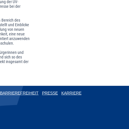
ung der UV-
resse bei der
m Bereich des
tellt und Einblicke
ndung von neuen
hkeit, eine neue
entiert anzuwenden
hschulen.
 Bürgerinnen und
nd sich so des
jekt insgesamt der
BARRIEREFREIHEIT
PRESSE
KARRIERE