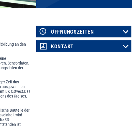
ÖFFNUNGSZEITEN
tbildung an den
KONTAKT
eine
ren, Sensordaten,
ungsdaten der
ger Zeit das
an ausgewählten
r am BK Ostvest.Das
tens des Kreises,
ische Bauteile der
seinheit wird
die 3D-
ntstanden ist