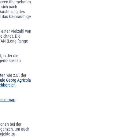
ensoren übernehmen
 sich nach
Darstellung des
r das kleinräumige
einer Vielzahl von
eichnet. Die
aWAN (Long Range
 in der die
r gemessenen
en wie z.B. der
le Georg Agricola
chbereich
ense.map
ionen bei der
ergänzen, um auch
ojekte zu