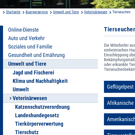
Startseite
Buergerservice
Umwelt und Tiere
Veterinärwesen
Tierseuchen
Tierseuche
Online-Dienste
Auto und Verkehr
Die Mitarbeiter a
Soziales und Familie
einheimischen Haus
Gesundheit und Ernährung
Einschleppung übe
Bekämpfungsmaßna
Umwelt und Tiere
oder erkrankte Tie
Tierseuchenbekäm
Jagd und Fischerei
Klima und Nachhaltigkeit
Geflügelpest
Umwelt
Veterinärwesen
Afrikanische
Katzenschutzverordnung
Landeshundegesetz
Amerikanisch
Tierkörperverwertung
Tierschutz