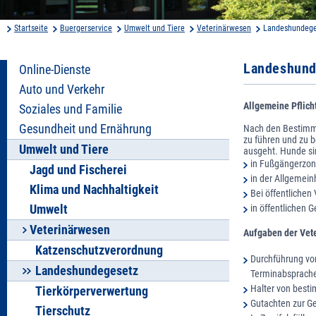
Startseite
Buergerservice
Umwelt und Tiere
Veterinärwesen
Landeshundege
Landeshun
Online-Dienste
Auto und Verkehr
Allgemeine Pflich
Soziales und Familie
Gesundheit und Ernährung
Nach den Bestimmu
zu führen und zu 
Umwelt und Tiere
ausgeht. Hunde si
in Fußgängerzon
Jagd und Fischerei
in der Allgemein
Klima und Nachhaltigkeit
Bei öffentlich
Umwelt
in öffentlichen
Veterinärwesen
Aufgaben der Vet
Katzenschutzverordnung
Durchführung vo
Landeshundegesetz
Terminabsprach
Halter von bes
Tierkörperverwertung
Gutachten zur Ge
Tierschutz