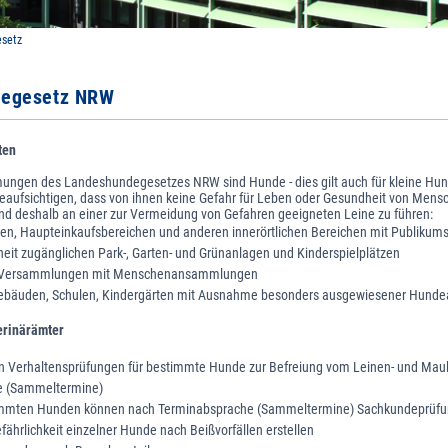
setz
degesetz NRW
ten
ngen des Landeshundegesetzes NRW sind Hunde - dies gilt auch für kleine Hunde
beaufsichtigen, dass von ihnen keine Gefahr für Leben oder Gesundheit von Mens
nd deshalb an einer zur Vermeidung von Gefahren geeigneten Leine zu führen:
en, Haupteinkaufsbereichen und anderen innerörtlichen Bereichen mit Publikum
heit zugänglichen Park-, Garten- und Grünanlagen und Kinderspielplätzen
en Versammlungen mit Menschenansammlungen
 Gebäuden, Schulen, Kindergärten mit Ausnahme besonders ausgewiesener Hunde
erinärämter
n Verhaltensprüfungen für bestimmte Hunde zur Befreiung vom Leinen- und Ma
e (Sammeltermine)
timmten Hunden können nach Terminabsprache (Sammeltermine) Sachkundeprüf
fährlichkeit einzelner Hunde nach Beißvorfällen erstellen