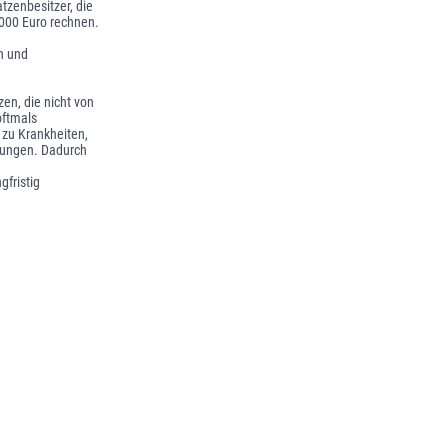
tzenbesitzer, die
.000 Euro rechnen.
on und
en, die nicht von
oftmals
 zu Krankheiten,
zungen. Dadurch
gfristig