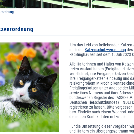
erordnung
tzverordnung
Um das Leid von freilebenden Katzen zu
nach der
Katzenschutzverordnung
des 
Recklinghausen seit dem 1. Juli 2023 k
Alle Halterinnen und Halter von Katzen,
freien Auslauf haben (Freigängerkatzen
verpflichtet, ihre Freigängerkatzen kast
ihre Freigängerkatzen eindeutig und da
reiskorngroßem Mikrochip kennzeichnen
Freigängerkatzen unter Angabe der M
sowie ihres Namens und ihrer Adresse
bundesweiten Register des TASSO e.V.
Deutschen Tierschutzbundes (FINDEFIX
registrieren zu lassen. Bitte vergessen 
bzw. Findefix nach einem Wohnort- od
die neuen Kontaktdaten mitzuteilen-
Für die Umsetzung dieser Vorgaben wi
und Haltern ein Übergangszeitraum v