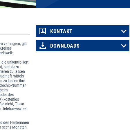
KONTAKT
 verringern, gilt
DOWNLOADS
Kreises
reisweit:
 die unkontrolliert
), sind dazu
rieren zu lassen
uerhaft mittels
 zu lassen ihre
ikrochip-Nummer
 beim
 oder des
) kostenlos
Sie nicht, Tasso
er Telefonwechsel
rd den Halterinnen
on sechs Monaten