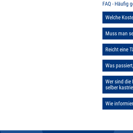
FAQ - Häufig g
Welche Koste
Muss man sei
Reicht eine 
Was passier
Wer sind die
selber kastri
Wie informie