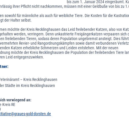
bis zum 1. Januar 2024 eingeräumt. Ka
ahrlässig ihrer Pflicht nicht nachkommen, müssen mit einer Geldbuße von bis zu 1
en sowohl für männliche als auch für weibliche Tiere. Die Kosten für die Kastrati
t der Halter selbst.
en möchte der Kreis Recklinghausen das Leid freilebender Katzen, also von Katz
halten werden, verringern. Denn unkastrierte Freigängerkatzen verpaaren sich 
 den freilebenden Tieren, sodass deren Population ungebremst ansteigt. Dies führt
vermehrten Revier- und Rangordnungskämpfen sowie damit verbundenen Verlet
benden Katzen erhebliche Schmerzen und Leiden entstehen. Mit der neuen
nung möchte der Kreis Recklinghausen die Population der freilebenden Tiere lan
eren Leid entgegenzuwirken.
tner:
Veterinäramt – Kreis Recklinghausen
er Städte im Kreis Recklinghausen
sich vorwiegend an:
ve Kreis RE
3
nitiative@graues-gold-dorsten.de