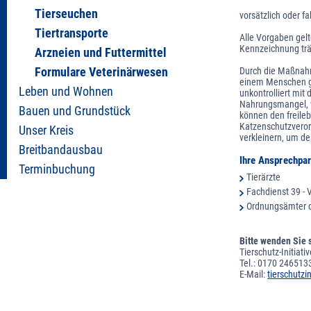
Tierseuchen
vorsätzlich oder f
Tiertransporte
Alle Vorgaben gelt
Kennzeichnung träg
Arzneien und Futtermittel
Formulare Veterinärwesen
Durch die Maßnahm
einem Menschen ge
Leben und Wohnen
unkontrolliert mit
Nahrungsmangel, 
Bauen und Grundstück
können den freile
Katzenschutzverord
Unser Kreis
verkleinern, um d
Breitbandausbau
Ihre Ansprechpar
Terminbuchung
Tierärzte
Fachdienst 39 - 
Ordnungsämter d
Bitte wenden Sie 
Tierschutz-Initiati
Tel.: 0170 246513
E-Mail:
tierschutzi