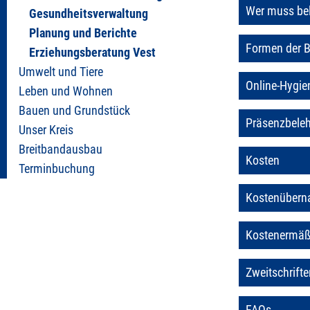
Wer muss be
Gesundheitsverwaltung
Planung und Berichte
Formen der B
Erziehungsberatung Vest
Umwelt und Tiere
Online-Hygie
Leben und Wohnen
Bauen und Grundstück
Präsenzbele
Unser Kreis
Breitbandausbau
Kosten
Terminbuchung
Kostenüber
Kostenermäß
Zweitschrifte
FAQs