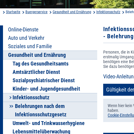
Startseite
Buergerservice
Gesundheit und Ernährung
Infektionsschutz
Beleh
Infektionss
Online-Dienste
- Belehrung
Auto und Verkehr
Soziales und Familie
Personen, die in 
Gesundheit und Ernährung
erstmalig Umgang 
benötigen eine Bel
Tag des Gesundheitsamts
Sie dazu benötige
Amtsärztlicher Dienst
Video-Anleitu
Sozialpsychiatrischer Dienst
Kinder- und Jugendgesundheit
Gültigkeit d
Infektionsschutz
Belehrungen nach dem
Wenn hier kein V
haben.
Infektionsschutzgesetz
Cookie-Einstell
Umwelt- und Trinkwasserhygiene
Lebensmittelüberwachung