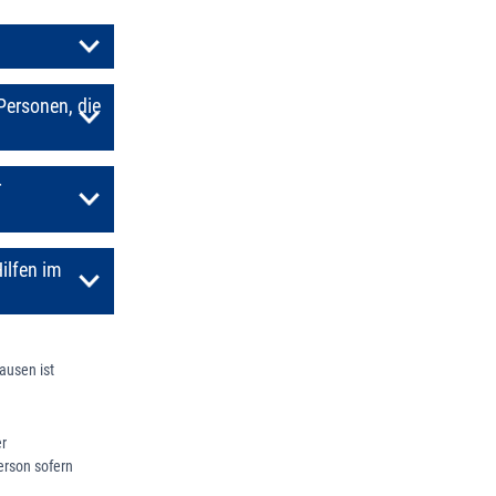
Personen, die
r
ilfen im
ausen ist
er
erson sofern