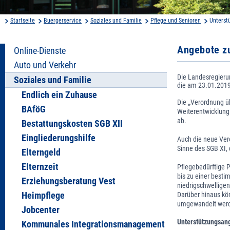
Startseite
Buergerservice
Soziales und Familie
Pflege und Senioren
Unterst
Angebote zu
Online-Dienste
Auto und Verkehr
Die Landesregieru
Soziales und Familie
die am 23.01.2019 
Endlich ein Zuhause
Die
„
Verordnung üb
BAföG
Weiterentwicklung
ab.
Bestattungskosten SGB XII
Eingliederungshilfe
Auch die neue Ver
Sinne des SGB XI,
Elterngeld
Elternzeit
Pflegebedürftige 
bis zu einer best
Erziehungsberatung Vest
niedrigschwelligen
Heimpflege
Darüber hinaus kö
umgewandelt werde
Jobcenter
Unterstützungsang
Kommunales Integrationsmanagement