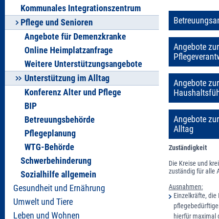
Kommunales Integrationszentrum
Betreuungsan
Pflege und Senioren
Angebote für Demenzkranke
Angebote zur
Online Heimplatzanfrage
Pflegeveran
Weitere Unterstützungsangebote
Unterstützung im Alltag
Angebote zur
Konferenz Alter und Pflege
Haushaltsfüh
BIP
Angebote zur
Betreuungsbehörde
Alltag
Pflegeplanung
WTG-Behörde
Zuständigkeit
Schwerbehinderung
Die Kreise und kre
zuständig für alle
Sozialhilfe allgemein
Ausnahmen:
Gesundheit und Ernährung
Einzelkräfte, di
Umwelt und Tiere
pflegebedürftige
Leben und Wohnen
hierfür maximal 