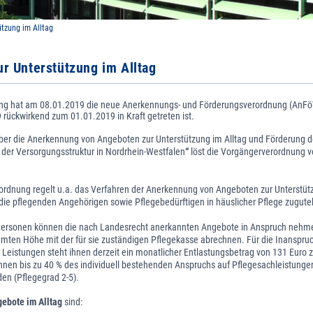
ützung im Alltag
r Unterstützung im Alltag
ng hat am 08.01.2019 die neue Anerkennungs- und Förderungsverordnung (AnFö
rückwirkend zum 01.01.2019 in Kraft getreten ist.
er die Anerkennung von Angeboten zur Unterstützung im Alltag und Förderung d
 der Versorgungsstruktur in Nordrhein-Westfalen
“
löst die Vorgängerverordnung 
ordnung regelt u.a. das Verfahren der Anerkennung von Angeboten zur Unterstütz
 die pflegenden Angehörigen sowie Pflegebedürftigen in häuslicher Pflege zugut
Personen können die nach Landesrecht anerkannten Angebote in Anspruch nehm
immten Höhe mit der für sie zuständigen Pflegekasse abrechnen. Für die Inanspr
 Leistungen steht ihnen derzeit ein monatlicher Entlastungsbetrag von 131 Euro 
nnen bis zu 40 % des individuell bestehenden Anspruchs auf Pflegesachleistunge
n (Pflegegrad 2-5).
ebote im Alltag
sind: