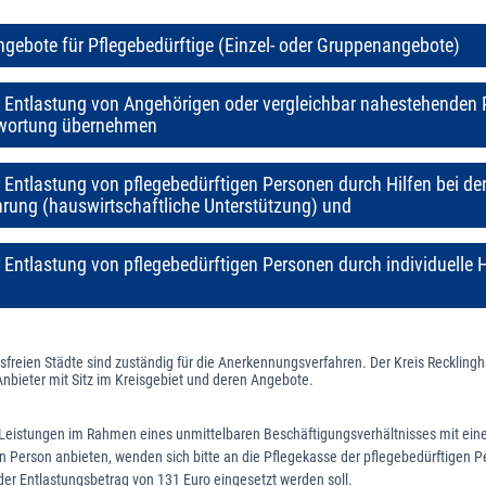
gebote für Pflegebedürftige (Einzel- oder Gruppenangebote)
 Entlastung von Angehörigen oder vergleichbar nahestehenden 
twortung übernehmen
 Entlastung von pflegebedürftigen Personen durch Hilfen bei de
rung (hauswirtschaftliche Unterstützung) und
 Entlastung von pflegebedürftigen Personen durch individuelle H
isfreien Städte sind zuständig für die Anerkennungsverfahren. Der Kreis Recklingh
 Anbieter mit Sitz im Kreisgebiet und deren Angebote.
e Leistungen im Rahmen eines unmittelbaren Beschäftigungsverhältnisses mit ein
n Person anbieten, wenden sich bitte an die Pflegekasse der pflegebedürftigen P
der Entlastungsbetrag von 131 Euro eingesetzt werden soll.