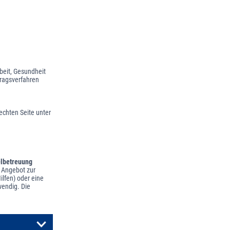
beit, Gesundheit
tragsverfahren
echten Seite unter
elbetreuung
, Angebot zur
ilfen) oder eine
wendig. Die