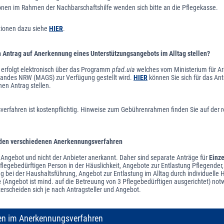
onen im Rahmen der Nachbarschaftshilfe wenden sich bitte an die Pflegekasse.
tionen dazu siehe
HIER
.
 Antrag auf Anerkennung eines Unterstützungsangebots im Alltag stellen?
g erfolgt elektronisch über das Programm
pfad.uia
welches vom Ministerium für Ar
Landes NRW (MAGS) zur Verfügung gestellt wird.
HIER
können Sie sich für das An
nen Antrag stellen.
erfahren ist kostenpflichtig. Hinweise zum Gebührenrahmen finden Sie auf der r
 den verschiedenen Anerkennungsverfahren
 Angebot und nicht der Anbieter anerkannt. Daher sind separate Anträge für
Einz
flegebedürftigen Person in der Häuslichkeit, Angebote zur Entlastung Pflegender
ag bei der Haushaltsführung, Angebot zur Entlastung im Alltag durch individuelle H
e
(Angebot ist mind. auf die Betreuung von 3 Pflegebedürftigen ausgerichtet) not
erscheiden sich je nach Antragsteller und Angebot.
en im Anerkennungsverfahren