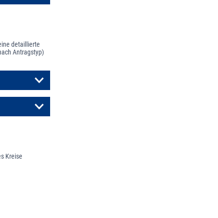
ne detaillierte
nach Antragstyp)
es Kreise