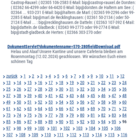
Castrop-Rauxel: ( 02305 106-2583 E-Mail: bip@castrop-rauxel.de Dorsten:
( 02362 66-4299 oder 66-4420 E-Mail: bip@dorsten.de Haltern am See: (
02364 ... 933-231 E-Mail: bip@haltern.de Marl: ( 02365 99-2296 oder 99-
2285 E-Mail: bip@marl.de Recklinghausen: ( 02361 50-2134 ( oder 50-
2124 E-Mail ... : bip@recklinghausen.de Datteln: ( 02363 107-392 E-Mail:
bip@datteln.de Gladbeck: ( 02043 99-2773 oder 99-2774 E-Mail:
bip@stadt-gladbeck.de Herten: ( 02366 303-270 oder
DokumentServlet?dokumentenname=570-280fieldDownload.pdf
Helau und Alaaf Unsere Kantine und unsere Cafeteria bleiben am
Rosenmontag (12.02.2024) geschlossen. Wir wünschen Euch einen
schönen Tag
zurück
1
2
3
4
5
6
7
8
9
10
11
12
13
14
15
16
17
18
19
20
21
22
23
24
25
26
27
28
29
30
31
32
33
34
35
36
37
38
39
40
41
42
43
44
45
46
47
48
49
50
51
52
53
54
55
56
57
58
59
60
61
62
63
64
65
66
67
68
69
70
71
72
73
74
75
76
77
78
79
80
81
82
83
84
85
86
87
88
89
90
91
92
93
94
95
96
97
98
99
100
101
102
103
104
105
106
107
108
109
110
111
112
113
114
115
116