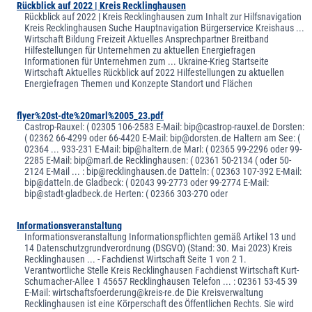
Rückblick auf 2022 | Kreis Recklinghausen
Rückblick auf 2022 | Kreis Recklinghausen zum Inhalt zur Hilfsnavigation
Kreis Recklinghausen Suche Hauptnavigation Bürgerservice Kreishaus ...
Wirtschaft Bildung Freizeit Aktuelles Ansprechpartner Breitband
Hilfestellungen für Unternehmen zu aktuellen Energiefragen
Informationen für Unternehmen zum ... Ukraine-Krieg Startseite
Wirtschaft Aktuelles Rückblick auf 2022 Hilfestellungen zu aktuellen
Energiefragen Themen und Konzepte Standort und Flächen
flyer%20st-dte%20marl%2005_23.pdf
Castrop-Rauxel: ( 02305 106-2583 E-Mail: bip@castrop-rauxel.de Dorsten:
( 02362 66-4299 oder 66-4420 E-Mail: bip@dorsten.de Haltern am See: (
02364 ... 933-231 E-Mail: bip@haltern.de Marl: ( 02365 99-2296 oder 99-
2285 E-Mail: bip@marl.de Recklinghausen: ( 02361 50-2134 ( oder 50-
2124 E-Mail ... : bip@recklinghausen.de Datteln: ( 02363 107-392 E-Mail:
bip@datteln.de Gladbeck: ( 02043 99-2773 oder 99-2774 E-Mail:
bip@stadt-gladbeck.de Herten: ( 02366 303-270 oder
Informationsveranstaltung
Informationsveranstaltung Informationspflichten gemäß Artikel 13 und
14 Datenschutzgrundverordnung (DSGVO) (Stand: 30. Mai 2023) Kreis
Recklinghausen ... - Fachdienst Wirtschaft Seite 1 von 2 1.
Verantwortliche Stelle Kreis Recklinghausen Fachdienst Wirtschaft Kurt-
Schumacher-Allee 1 45657 Recklinghausen Telefon ... : 02361 53-45 39
E-Mail: wirtschaftsfoerderung@kreis-re.de Die Kreisverwaltung
Recklinghausen ist eine Körperschaft des Öffentlichen Rechts. Sie wird