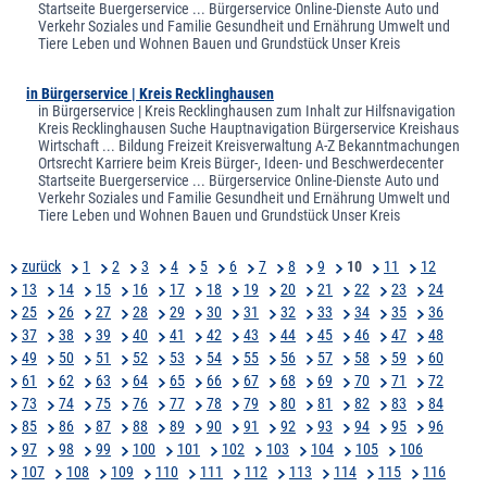
Startseite Buergerservice ... Bürgerservice Online-Dienste Auto und
Verkehr Soziales und Familie Gesundheit und Ernährung Umwelt und
Tiere Leben und Wohnen Bauen und Grundstück Unser Kreis
in Bürgerservice | Kreis Recklinghausen
in Bürgerservice | Kreis Recklinghausen zum Inhalt zur Hilfsnavigation
Kreis Recklinghausen Suche Hauptnavigation Bürgerservice Kreishaus
Wirtschaft ... Bildung Freizeit Kreisverwaltung A-Z Bekanntmachungen
Ortsrecht Karriere beim Kreis Bürger-, Ideen- und Beschwerdecenter
Startseite Buergerservice ... Bürgerservice Online-Dienste Auto und
Verkehr Soziales und Familie Gesundheit und Ernährung Umwelt und
Tiere Leben und Wohnen Bauen und Grundstück Unser Kreis
zurück
1
2
3
4
5
6
7
8
9
10
11
12
13
14
15
16
17
18
19
20
21
22
23
24
25
26
27
28
29
30
31
32
33
34
35
36
37
38
39
40
41
42
43
44
45
46
47
48
49
50
51
52
53
54
55
56
57
58
59
60
61
62
63
64
65
66
67
68
69
70
71
72
73
74
75
76
77
78
79
80
81
82
83
84
85
86
87
88
89
90
91
92
93
94
95
96
97
98
99
100
101
102
103
104
105
106
107
108
109
110
111
112
113
114
115
116