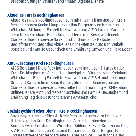
Brückenprüfungen Straßenverkehrsamt Digitale Dienste
Aktuelles | Kreis Recklinghausen
Aktuelles | Kreis Recklinghausen zum Inhalt zur Hilfsnavigation Kreis
Recklinghausen Suche Hauptnavigation Bürgerservice Kreishaus
Wirtschaft Bildung ... Freizeit Kreisverwaltung A-Z Ortsrecht Karriere
beim Kreis Kreishaus-Bistro Bürger-, Ideen- und Beschwerdecenter
Startseite Buergerservice Bauen und ... Grundstück Kataster und
Geoinformation GeoAtlas Aktuelles Online-Dienste Auto und Verkehr
Soziales und Familie Gesundheit und Ernährung Umwelt und Tiere Leben
AIDS-Beratung | Kreis Recklinghausen
AIDS-Beratung | Kreis Recklinghausen zum Inhalt zur Hilfsnavigation
Kreis Recklinghausen Suche Hauptnavigation Bürgerservice Kreishaus
Wirtschaft ... Bildung Freizeit Kreisverwaltung A-Z Bekanntmachungen
Ortsrecht Karriere beim Kreis Bürger-, Ideen- und Beschwerdecenter
Startseite Buergerservice ... Gesundheit und Ernährung AIDS-Beratung
Online-Dienste Auto und Verkehr Soziales und Familie Gesundheit und
Ernährung Tag des Gesundheitsamts Amtsärztlicher
Sozialpsychiatrischer Dienst | Kreis Recklinghausen
Sozialpsychiatrischer Dienst | Kreis Recklinghausen zum Inhalt zur
Hilfsnavigation Kreis Recklinghausen Suche Hauptnavigation
Bürgerservice Kreishaus ... Wirtschaft Bildung Freizeit Kreisverwaltung
A-Z Bekanntmachungen Ortsrecht Karriere beim Kreis Bürger-, Ideen-
und Beschwerdecenter Startseite Buergerservice ... Gesundheit und