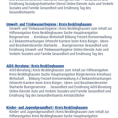
Ernährung Sozialpsychiatrischer Dienst Online-Dienste Auto und Verkehr
Soziales und Familie Gesundheit und Ernährung Tag des
Gesundheitsamts
Umwelt- und Trinkwasserhygiene | Kreis Recklinghausen
Umwelt- und Trinkwasserhygiene | Kreis Recklinghausen zum Inhalt zur
Hilfsnavigation Kreis Recklinghausen Suche Hauptnavigation
Bürgerservice ... Kreishaus Wirtschaft Bildung Freizeit Kreisverwaltung
A-Z Bekanntmachungen Ortsrecht Karriere beim Kreis Bürger-, Ideen-
und Beschwerdecenter Startseite ... Buergerservice Gesundheit und
Ernährung Umwelt- und Trinkwasserhygiene Online-Dienste Auto und
Verkehr Soziales und Familie Gesundheit und Ernährung Tag des
AIDS-Beratung | Kreis Recklinghausen
AIDS-Beratung | Kreis Recklinghausen zum Inhalt zur Hilfsnavigation
Kreis Recklinghausen Suche Hauptnavigation Bürgerservice Kreishaus
Wirtschaft ... Bildung Freizeit Kreisverwaltung A-Z Bekanntmachungen
Ortsrecht Karriere beim Kreis Bürger-, Ideen- und Beschwerdecenter
Startseite Buergerservice ... Gesundheit und Ernährung AIDS-Beratung
Online-Dienste Auto und Verkehr Soziales und Familie Gesundheit und
Ernährung Tag des Gesundheitsamts Amtsärztlicher
Kinder- und Jugendgesundheit | Kreis Recklinghausen
Kinder- und Jugendgesundheit | Kreis Recklinghausen zum Inhalt zur
Hilfsnavigation Kreis Recklinghausen Suche Hauptnavigation