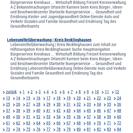
Bürgerservice Kreishaus ... Wirtschaft Bildung Freizeit Kreisverwaltung
A-Z Bekanntmachungen Ortsrecht Karriere beim Kreis Bürger-, Ideen-
und Beschwerdecenter Startseite Buergerservice ... Gesundheit und
Ernährung Kinder- und Jugendgesundheit Online-Dienste Auto und
Verkehr Soziales und Familie Gesundheit und Ernährung Tag des
Gesundheitsamts
Lebensmittelüberwachung | Kreis Recklinghausen
Lebensmittelüberwachung | Kreis Recklinghausen zum Inhalt zur
Hilfsnavigation Kreis Recklinghausen Suche Hauptnavigation
Bürgerservice Kreishaus ... Wirtschaft Bildung Freizeit Kreisverwaltung
A-Z Bekanntmachungen Ortsrecht Karriere beim Kreis Bürger-, Ideen-
und Beschwerdecenter Startseite Buergerservice ... Gesundheit und
Ernährung Lebensmittelüberwachung Online-Dienste Auto und Verkehr
Soziales und Familie Gesundheit und Ernährung Tag des
Gesundheitsamts
zurück
1
2
3
4
5
6
7
8
9
10
11
12
13
14
15
16
17
18
19
20
21
22
23
24
25
26
27
28
29
30
31
32
33
34
35
36
37
38
39
40
41
42
43
44
45
46
47
48
49
50
51
52
53
54
55
56
57
58
59
60
61
62
63
64
65
66
67
68
69
70
71
72
73
74
75
76
77
78
79
80
81
82
83
84