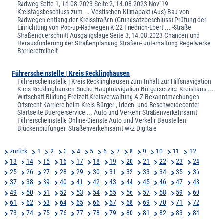
Radweg Seite 1, 14.08.2023 Seite 2, 14.08.2023 Nov`19
Kreistagsbeschluss zum ... Vestischen Klimapakt (Aus) Bau von
Radwegen entlang der Kreisstraßen (Grundsatzbeschluss) Prüfung der
Einrichtung von Pop-up-Radwegen K 22 Friedrich-Ebert ... -Straße
Straßenquerschnitt Ausgangslage Seite 3, 14.08.2023 Chancen und
Herausforderung der Straßenplanung Straßen- unterhaltung Regelwerke
Barrierefreiheit
Führerscheinstelle | Kreis Recklinghausen
Führerscheinstelle | Kreis Recklinghausen zum Inhalt zur Hilfsnavigation
Kreis Recklinghausen Suche Hauptnavigation Bürgerservice Kreishaus ...
Wirtschaft Bildung Freizeit Kreisverwaltung A-Z Bekanntmachungen
Ortsrecht Karriere beim Kreis Bürger-, Ideen- und Beschwerdecenter
Startseite Buergerservice ... Auto und Verkehr Straßenverkehrsamt
Führerscheinstelle Online-Dienste Auto und Verkehr Baustellen
Brückenprüfungen Straßenverkehrsamt wkz Digitale
zurück
1
2
3
4
5
6
7
8
9
10
11
12
13
14
15
16
17
18
19
20
21
22
23
24
25
26
27
28
29
30
31
32
33
34
35
36
37
38
39
40
41
42
43
44
45
46
47
48
49
50
51
52
53
54
55
56
57
58
59
60
61
62
63
64
65
66
67
68
69
70
71
72
73
74
75
76
77
78
79
80
81
82
83
84