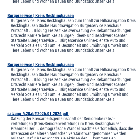
Tiere Leben und Wohnen Bauen und Grundstück Unser Kreis
Bürgerservice | Kreis Recklinghausen
Bürgerservice | Kreis Recklinghausen zum Inhalt zur Hilfsnavigation Kreis
Recklinghausen Suche Hauptnavigation Bürgerservice Kreishaus
Wirtschaft ... Bildung Freizeit Kreisverwaltung A-Z Bekanntmachungen
Ortsrecht Karriere beim Kreis Bürger-, Ideen- und Beschwerdecenter
Startseite Buergerservice ... Bürgerservice Online-Dienste Auto und
Verkehr Soziales und Familie Gesundheit und Ernährung Umwelt und
Tiere Leben und Wohnen Bauen und Grundstück Unser Kreis
Bürgerservice | Kreis Recklinghausen
Bürgerservice | Kreis Recklinghausen zum Inhalt zur Hilfsnavigation Kreis
Recklinghausen Suche Hauptnavigation Bürgerservice Kreishaus
Wirtschaft ... Bildung Freizeit Kreisverwaltung A-Z Bekanntmachungen
Ortsrecht Karriere beim Kreis Bürger-, Ideen- und Beschwerdecenter
Startseite Buergerservice ... Bürgerservice Online-Dienste Auto und
Verkehr Soziales und Familie Gesundheit und Ernährung Umwelt und
Tiere Leben und Wohnen Bauen und Grundstück Unser Kreis
satzung_%20ab%2026.01.2026.pdf
Satzung der Kreisarbeitsgemeinschaft der Seniorenbeiräte/ -
vertretungen (Kreis-Seniorenvertretung) im Kreis Recklinghausen
Präambel Der ... demografische Wandel macht es erforderlich, dass die
Interessen der älteren Menschen verstärkt wahrgenommen werden
müssen. Dafür ist es wichtig, sie aktiv an den ... kommunalen