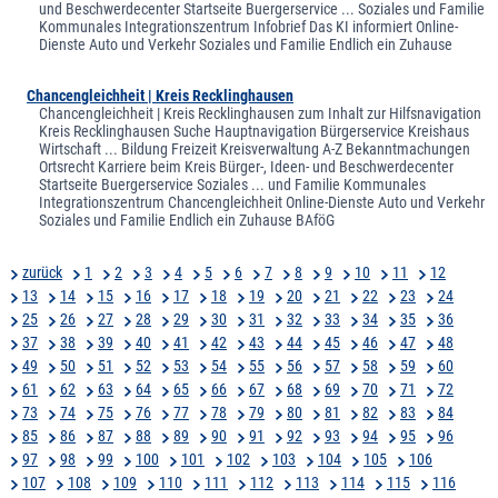
und Beschwerdecenter Startseite Buergerservice ... Soziales und Familie
Kommunales Integrationszentrum Infobrief Das KI informiert Online-
Dienste Auto und Verkehr Soziales und Familie Endlich ein Zuhause
Chancengleichheit | Kreis Recklinghausen
Chancengleichheit | Kreis Recklinghausen zum Inhalt zur Hilfsnavigation
Kreis Recklinghausen Suche Hauptnavigation Bürgerservice Kreishaus
Wirtschaft ... Bildung Freizeit Kreisverwaltung A-Z Bekanntmachungen
Ortsrecht Karriere beim Kreis Bürger-, Ideen- und Beschwerdecenter
Startseite Buergerservice Soziales ... und Familie Kommunales
Integrationszentrum Chancengleichheit Online-Dienste Auto und Verkehr
Soziales und Familie Endlich ein Zuhause BAföG
zurück
1
2
3
4
5
6
7
8
9
10
11
12
13
14
15
16
17
18
19
20
21
22
23
24
25
26
27
28
29
30
31
32
33
34
35
36
37
38
39
40
41
42
43
44
45
46
47
48
49
50
51
52
53
54
55
56
57
58
59
60
61
62
63
64
65
66
67
68
69
70
71
72
73
74
75
76
77
78
79
80
81
82
83
84
85
86
87
88
89
90
91
92
93
94
95
96
97
98
99
100
101
102
103
104
105
106
107
108
109
110
111
112
113
114
115
116