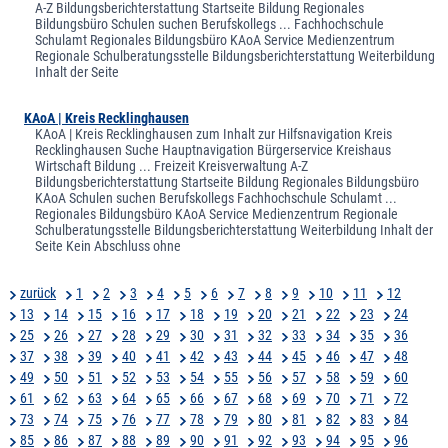
A-Z Bildungsberichterstattung Startseite Bildung Regionales
Bildungsbüro Schulen suchen Berufskollegs ... Fachhochschule
Schulamt Regionales Bildungsbüro KAoA Service Medienzentrum
Regionale Schulberatungsstelle Bildungsberichterstattung Weiterbildung
Inhalt der Seite
KAoA | Kreis Recklinghausen
KAoA | Kreis Recklinghausen zum Inhalt zur Hilfsnavigation Kreis
Recklinghausen Suche Hauptnavigation Bürgerservice Kreishaus
Wirtschaft Bildung ... Freizeit Kreisverwaltung A-Z
Bildungsberichterstattung Startseite Bildung Regionales Bildungsbüro
KAoA Schulen suchen Berufskollegs Fachhochschule Schulamt ...
Regionales Bildungsbüro KAoA Service Medienzentrum Regionale
Schulberatungsstelle Bildungsberichterstattung Weiterbildung Inhalt der
Seite Kein Abschluss ohne
zurück
1
2
3
4
5
6
7
8
9
10
11
12
13
14
15
16
17
18
19
20
21
22
23
24
25
26
27
28
29
30
31
32
33
34
35
36
37
38
39
40
41
42
43
44
45
46
47
48
49
50
51
52
53
54
55
56
57
58
59
60
61
62
63
64
65
66
67
68
69
70
71
72
73
74
75
76
77
78
79
80
81
82
83
84
85
86
87
88
89
90
91
92
93
94
95
96