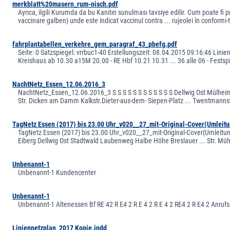
merkblatt%20masern_rum-nisch.pdf
Ayrıca, ilgili Kurumda da bu Kanıtın sunulması tavsiye edilir. Cum poate fi 
vaccinare galben) unde este indicat vaccinul contra ... rujeolei în conformi
fahrplantabellen_verkehre_gem_paragraf_43_pbefg.pdf
Seite: 0 Satzspiegel: vrrbuc1-40 Erstellungszeit: 08.04.2015 09:16:46 Linien
Kreishaus ab 10.30 a15M 20.00 - RE Hbf 10.21 10.31 ... 36 alle 06 - Fests
NachtNetz_Essen_12.06.2016_3
NachtNetz_Essen_12.06.2016_3 S S S S S S S S S S S S Dellwig Ost Mülhei
Str. Dicken am Damm Kalkstr.Dieter-aus-dem- Siepen-Platz ... Twentmann
TagNetz Essen (2017) bis 23.00 Uhr_v020__27_mit-Original-Cover(Umleit
TagNetz Essen (2017) bis 23.00 Uhr_v020__27_mit-Original-Cover(Umleitung 
Eiberg Dellwig Ost Stadtwald Laubenweg Halbe Höhe Breslauer ... Str. Mühl
Unbenannt-1
Unbenannt-1 Kundencenter
Unbenannt-1
Unbenannt-1 Altenessen Bf RE 42 R E4 2 R E 4 2 R E 4 2 RE4 2 R E4 2 Anr
Liniennetzplan_2017 Kopie.indd