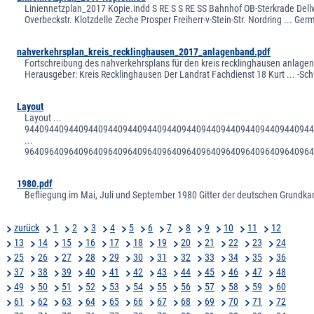
Liniennetzplan_2017 Kopie.indd S RE S S RE SS Bahnhof OB-Sterkrade Dell
Overbeckstr. Klotzdelle Zeche Prosper Freiherr-v-Stein-Str. Nordring ... Ger
nahverkehrsplan_kreis_recklinghausen_2017_anlagenband.pdf
Fortschreibung des nahverkehrsplans für den kreis recklinghausen anlagenba
Herausgeber: Kreis Recklinghausen Der Landrat Fachdienst 18 Kurt ... 
Layout
Layout ...
9440944094409440944094409440944094409440944094409440944094
...
9640964096409640964096409640964096409640964096409640964096
1980.pdf
Befliegung im Mai, Juli und September 1980 Gitter der deutschen Grund
zurück
1
2
3
4
5
6
7
8
9
10
11
12
13
14
15
16
17
18
19
20
21
22
23
24
25
26
27
28
29
30
31
32
33
34
35
36
37
38
39
40
41
42
43
44
45
46
47
48
49
50
51
52
53
54
55
56
57
58
59
60
61
62
63
64
65
66
67
68
69
70
71
72