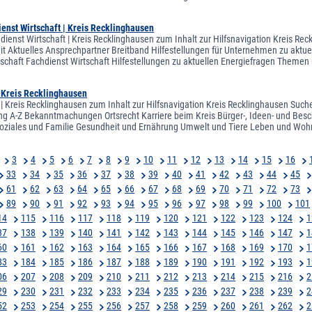
enst Wirtschaft | Kreis Recklinghausen
dienst Wirtschaft | Kreis Recklinghausen zum Inhalt zur Hilfsnavigation Kreis Re
eit Aktuelles Ansprechpartner Breitband Hilfestellungen für Unternehmen zu aktu
rtschaft Fachdienst Wirtschaft Hilfestellungen zu aktuellen Energiefragen Theme
| Kreis Recklinghausen
 | Kreis Recklinghausen zum Inhalt zur Hilfsnavigation Kreis Recklinghausen Suche
ng A-Z Bekanntmachungen Ortsrecht Karriere beim Kreis Bürger-, Ideen- und Besch
oziales und Familie Gesundheit und Ernährung Umwelt und Tiere Leben und Woh
3
4
5
6
7
8
9
10
11
12
13
14
15
16
33
34
35
36
37
38
39
40
41
42
43
44
45
61
62
63
64
65
66
67
68
69
70
71
72
73
89
90
91
92
93
94
95
96
97
98
99
100
101
14
115
116
117
118
119
120
121
122
123
124
1
37
138
139
140
141
142
143
144
145
146
147
1
60
161
162
163
164
165
166
167
168
169
170
1
83
184
185
186
187
188
189
190
191
192
193
1
06
207
208
209
210
211
212
213
214
215
216
2
29
230
231
232
233
234
235
236
237
238
239
2
52
253
254
255
256
257
258
259
260
261
262
2