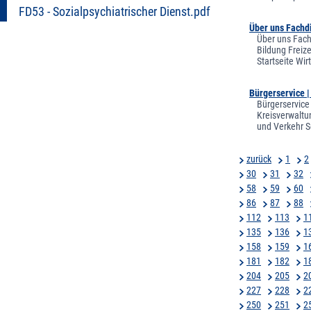
FD53 - Sozialpsychiatrischer Dienst.pdf
Über uns Fachdi
Über uns Fach
Bildung Freiz
Startseite Wi
Bürgerservice 
Bürgerservice
Kreisverwaltu
und Verkehr S
zurück
1
2
30
31
32
58
59
60
86
87
88
112
113
1
135
136
1
158
159
1
181
182
1
204
205
2
227
228
2
250
251
2