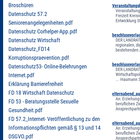
Broschüren
Veranstaltungs
Veranstaltung
Datenschutz 57.2
Freizeit Krei
Entwicklung S
Seniorenangelegenheiten.pdf
Datenschutz Corhelper-App.pdf
beschlussvorl
Datenschutz Wirtschaft
DER LANDRAT V
regionalen, d
Datenschutz_FD14
bestehenden Ak
Korruptionspraevention.pdf
beschlussvorla
Datenschutz53- Online-Belehrungen
DER LANDRAT K
Wirtschaftspo
Internet.pdf
... Haumann 3
Erklärung Barrierefreiheit
FD 18 Wirtschaft Datenschutz
elternabend_au
An: Erziehungs
FD 53 - Beratungsstelle Sexuelle
beruflichen Zi
Ansprechpartn
Gesundheit.pdf
FD 57.2_Internet- Veröffentlichung zu den
elternabend_au
Informationspflichten gemäß § 13 und 14
An: Erziehungs
beruflichen Zi
DSGVO.pdf
Ansprechpartn