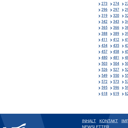
273
274
2
296
297
2
319
320
3
342
343
3
365
366
3
388
389
3
411
412
4
434
435
4
457
458
4
480
481
4
503
504
5
526
527
5
549
550
5
572
573
5
595
596
5
618
619
6
INHALT
KONTAKT
IM
NEWSLETTER