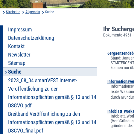
Startseite
Allgemein
Suche
Ihr Sucherg
Impressum
Dokumente 4961 -
Datenschutzerklärung
Kontakt
6ergaenzendeb
Newsletter
Stand: Januar
Sitemap
STARTERCENTER
können nur übe
Suche
2023_08_04 smartVEST Internet-
Informationsve
Informationsv
Veröffentlichung zu den
re.de Was sin
Informationspflichten gemäß § 13 und 14
durch Gründun
DSGVO.pdf
Infoblatt_Work
Breitband Veröffentlichung zu den
Infoblatt_Wor
(Vor-)Gründun
Informationspflichten gemäß § 13 und 14
gründerin.de.
DSGVO_final.pdf