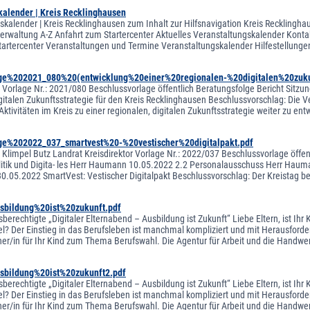
kalender | Kreis Recklinghausen
skalender | Kreis Recklinghausen zum Inhalt zur Hilfsnavigation Kreis Recklingha
sverwaltung A-Z Anfahrt zum Startercenter Aktuelles Veranstaltungskalender Kontak
tartercenter Veranstaltungen und Termine Veranstaltungskalender Hilfestellung
age%202021_080%20(entwicklung%20einer%20regionalen-%20digitalen%20zuku
orlage Nr.: 2021/080 Beschlussvorlage öffentlich Beratungsfolge Bericht Sitzu
igitalen Zukunftsstrategie für den Kreis Recklinghausen Beschlussvorschlag: Die 
tivitäten im Kreis zu einer regionalen, digitalen Zukunftsstrategie weiter zu entw
ge%202022_037_smartvest%20-%20vestischer%20digitalpakt.pdf
limpel Butz Landrat Kreisdirektor Vorlage Nr.: 2022/037 Beschlussvorlage öffent
litik und Digita- les Herr Haumann 10.05.2022 2.2 Personalausschuss Herr Hau
0.05.2022 SmartVest: Vestischer Digitalpakt Beschlussvorschlag: Der Kreistag besc
sbildung%20ist%20zukunft.pdf
berechtigte „Digitaler Elternabend – Ausbildung ist Zukunft“ Liebe Eltern, ist I
el? Der Einstieg in das Berufsleben ist manchmal kompliziert und mit Herausforder
er/in für Ihr Kind zum Thema Berufswahl. Die Agentur für Arbeit und die Handwe
sbildung%20ist%20zukunft2.pdf
berechtigte „Digitaler Elternabend – Ausbildung ist Zukunft“ Liebe Eltern, ist I
el? Der Einstieg in das Berufsleben ist manchmal kompliziert und mit Herausforder
er/in für Ihr Kind zum Thema Berufswahl. Die Agentur für Arbeit und die Handwe