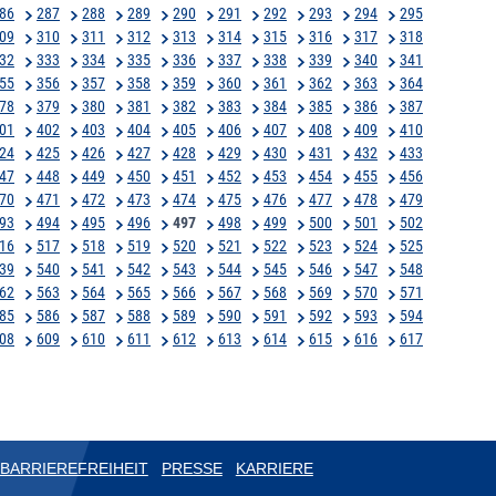
86
287
288
289
290
291
292
293
294
295
09
310
311
312
313
314
315
316
317
318
32
333
334
335
336
337
338
339
340
341
55
356
357
358
359
360
361
362
363
364
78
379
380
381
382
383
384
385
386
387
01
402
403
404
405
406
407
408
409
410
24
425
426
427
428
429
430
431
432
433
47
448
449
450
451
452
453
454
455
456
70
471
472
473
474
475
476
477
478
479
93
494
495
496
497
498
499
500
501
502
16
517
518
519
520
521
522
523
524
525
39
540
541
542
543
544
545
546
547
548
62
563
564
565
566
567
568
569
570
571
85
586
587
588
589
590
591
592
593
594
08
609
610
611
612
613
614
615
616
617
BARRIEREFREIHEIT
PRESSE
KARRIERE