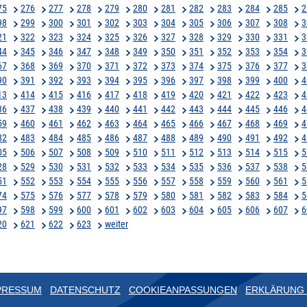
75
276
277
278
279
280
281
282
283
284
285
2
98
299
300
301
302
303
304
305
306
307
308
3
21
322
323
324
325
326
327
328
329
330
331
3
44
345
346
347
348
349
350
351
352
353
354
3
67
368
369
370
371
372
373
374
375
376
377
3
90
391
392
393
394
395
396
397
398
399
400
4
13
414
415
416
417
418
419
420
421
422
423
4
36
437
438
439
440
441
442
443
444
445
446
4
59
460
461
462
463
464
465
466
467
468
469
4
82
483
484
485
486
487
488
489
490
491
492
4
05
506
507
508
509
510
511
512
513
514
515
5
28
529
530
531
532
533
534
535
536
537
538
5
51
552
553
554
555
556
557
558
559
560
561
5
74
575
576
577
578
579
580
581
582
583
584
5
97
598
599
600
601
602
603
604
605
606
607
6
20
621
622
623
weiter
PRESSUM
DATENSCHUTZ
COOKIEANPASSUNGEN
ERKLÄRUNG 