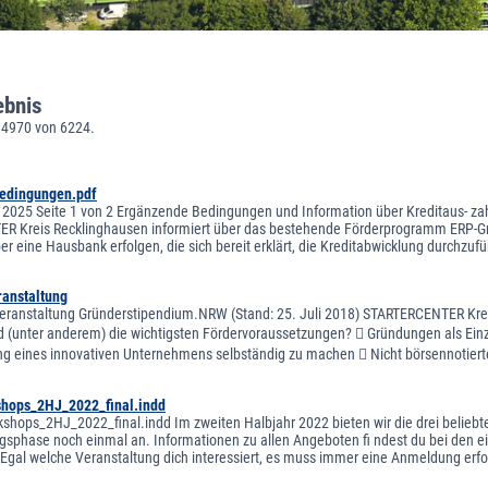
ebnis
 4970 von 6224.
edingungen.pdf
 2025 Seite 1 von 2 Ergänzende Bedingungen und Information über Kreditaus- za
 Kreis Recklinghausen informiert über das bestehende Förderprogramm ERP-Grü
r eine Hausbank erfolgen, die sich bereit erklärt, die Kreditabwicklung durchzufü
ranstaltung
eranstaltung Gründerstipendium.NRW (Stand: 25. Juli 2018) STARTERCENTER Kreis Re
d (unter anderem) die wichtigsten Fördervoraussetzungen?  Gründungen als Einze
g eines innovativen Unternehmens selbständig zu machen  Nicht börsennotier
shops_2HJ_2022_final.indd
kshops_2HJ_2022_final.indd Im zweiten Halbjahr 2022 bieten wir die drei beliebte
gsphase noch einmal an. Informationen zu allen Angeboten fi ndest du bei den ein
 Egal welche Veranstaltung dich interessiert, es muss immer eine Anmeldung erfo