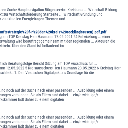
usen Suche Hauptnavigation Bürgerservice Kreishaus ... Wirtschaft Bildung
t zur Wirtschaftsförderung Startseite ... Wirtschaft Gründung und
en zu aktuellen Energiefragen Themen und
nftsstrategie%20f-r%20den%20kreis%20recklinghausen).pdf.pdf
ng am TOP Kreistag Herr Haumann 17.05.2021 24 Entwicklung ... einer
Verwaltung wird beauftragt gemeinsam mit den regionalen ... Akteuren die
ickeln. Über den Stand ist fortlaufend im
lich Beratungsfolge Bericht Sitzung am TOP Ausschuss für ...
mann 12.05.2022 5 Kreisausschuss Herr Haumann 23.05.2022 6 Kreistag Herr
hließt: 1. Den Vestischen Digitalpakt als Grundlage für die
hr Kind noch auf der Suche nach einer passenden ... Ausbildung oder einem
ungen verbunden. Sie als Eltern sind dabei ... ein/e wichtige/r
rkskammer lädt daher zu einem digitalen
hr Kind noch auf der Suche nach einer passenden ... Ausbildung oder einem
ungen verbunden. Sie als Eltern sind dabei ... ein/e wichtige/r
rkskammer lädt daher zu einem digitalen