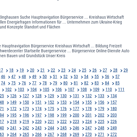
cklinghausen Suche Hauptnavigation Bürgerservice ... Kreishaus Wirtschaft
ellen Energiefragen Informationen für ... Unternehmen zum Ukraine-Krieg
n und Konzepte Standort und Flächen
 Hauptnavigation Bürgerservice Kreishaus Wirtschaft ... Bildung Freizeit
werdecenter Startseite Buergerservice ... Bürgerservice Online-Dienste Auto
nen Bauen und Grundstück Unser Kreis
17
18
19
20
21
22
23
24
25
26
27
28
29
46
47
48
49
50
51
52
53
54
55
56
57
74
75
76
77
78
79
80
81
82
83
84
85
102
103
104
105
106
107
108
109
110
111
25
126
127
128
129
130
131
132
133
134
48
149
150
151
152
153
154
155
156
157
71
172
173
174
175
176
177
178
179
180
94
195
196
197
198
199
200
201
202
203
17
218
219
220
221
222
223
224
225
226
40
241
242
243
244
245
246
247
248
249
63
264
265
266
267
268
269
270
271
272