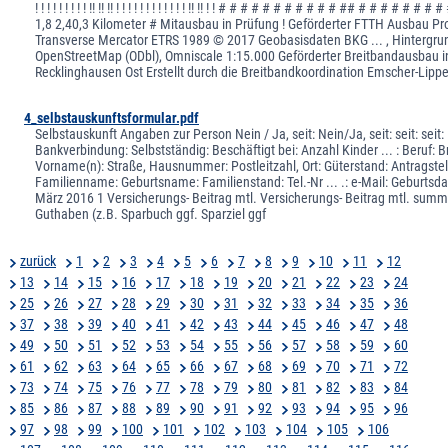
! ! ! ! ! ! ! ! ! !! !! !! ! ! ! ! ! ! ! ! ! ! ! ! !! !! ! ! # # # # # # # # # # # ## # # # # # # #
1,8 2,40,3 Kilometer # Mitausbau in Prüfung ! Geförderter FTTH Ausbau Pro
Transverse Mercator ETRS 1989 © 2017 Geobasisdaten BKG ... , Hintergru
OpenStreetMap (ODbl), Omniscale 1:15.000 Geförderter Breitbandausbau i
Recklinghausen Ost Erstellt durch die Breitbandkoordination Emscher-Lipp
4_selbstauskunftsformular.pdf
Selbstauskunft Angaben zur Person Nein / Ja, seit: Nein/Ja, seit: seit: seit
Bankverbindung: Selbstständig: Beschäftigt bei: Anzahl Kinder ... : Beruf: 
Vorname(n): Straße, Hausnummer: Postleitzahl, Ort: Güterstand: Antragstel
Familienname: Geburtsname: Familienstand: Tel.-Nr ... .: e-Mail: Geburtsd
März 2016 1 Versicherungs- Beitrag mtl. Versicherungs- Beitrag mtl. su
Guthaben (z.B. Sparbuch ggf. Sparziel ggf
zurück
1
2
3
4
5
6
7
8
9
10
11
12
13
14
15
16
17
18
19
20
21
22
23
24
25
26
27
28
29
30
31
32
33
34
35
36
37
38
39
40
41
42
43
44
45
46
47
48
49
50
51
52
53
54
55
56
57
58
59
60
61
62
63
64
65
66
67
68
69
70
71
72
73
74
75
76
77
78
79
80
81
82
83
84
85
86
87
88
89
90
91
92
93
94
95
96
97
98
99
100
101
102
103
104
105
106