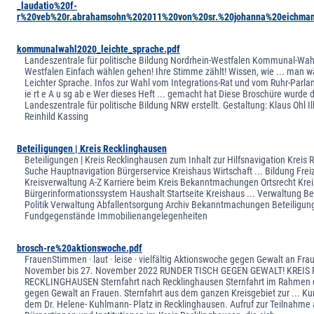
_laudatio%20f-
r%20veb%20r.abrahamsohn%202011%20von%20sr.%20johanna%20eichman
kommunalwahl2020_leichte_sprache.pdf
Landeszentrale für politische Bildung Nordrhein-Westfalen Kommunal-Wahl
Westfalen Einfach wählen gehen! Ihre Stimme zählt! Wissen, wie ... man wä
Leichter Sprache. Infos zur Wahl vom Integrations-Rat und vom Ruhr-Parlame
ie rt e A u sg ab e Wer dieses Heft ... gemacht hat Diese Broschüre wurde 
Landeszentrale für politische Bildung NRW erstellt. Gestaltung: Klaus Ohl Il
Reinhild Kassing
Beteiligungen | Kreis Recklinghausen
Beteiligungen | Kreis Recklinghausen zum Inhalt zur Hilfsnavigation Kreis
Suche Hauptnavigation Bürgerservice Kreishaus Wirtschaft ... Bildung Freiz
Kreisverwaltung A-Z Karriere beim Kreis Bekanntmachungen Ortsrecht Krei
Bürgerinformationssystem Haushalt Startseite Kreishaus ... Verwaltung Be
Politik Verwaltung Abfallentsorgung Archiv Bekanntmachungen Beteiligu
Fundgegenstände Immobilienangelegenheiten
brosch-re%20aktionswoche.pdf
FrauenStimmen · laut · leise · vielfältig Aktionswoche gegen Gewalt an Fra
November bis 27. November 2022 RUNDER TISCH GEGEN GEWALT! KREIS RE
RECKLINGHAUSEN Sternfahrt nach Recklinghausen Sternfahrt im Rahmen
gegen Gewalt an Frauen. Sternfahrt aus dem ganzen Kreisgebiet zur ... K
dem Dr. Helene- Kuhlmann- Platz in Recklinghausen. Aufruf zur Teilnahme a