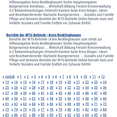
Hilfsnavigation Kreis Recklinghausen Suche Hauptnavigation
Bürgerservice Kreishaus ... Wirtschaft Bildung Freizeit Kreisverwaltung
A-Z Bekanntmachungen Ortsrecht Karriere beim Kreis Bürger-, Ideen-
und Beschwerdecenter Startseite Buergerservice ... Soziales und Familie
Pflege und Senioren Berichte der WTG-Behörde Online-Dienste Auto und
Verkehr Soziales und Familie Endlich ein Zuhause BAföG
Berichte der WTG-Behörde | Kreis Recklinghausen
Berichte der WTG-Behörde | Kreis Recklinghausen zum Inhalt zur
Hilfsnavigation Kreis Recklinghausen Suche Hauptnavigation
Bürgerservice Kreishaus ... Wirtschaft Bildung Freizeit Kreisverwaltung
A-Z Bekanntmachungen Ortsrecht Karriere beim Kreis Bürger-, Ideen-
und Beschwerdecenter Startseite Buergerservice ... Soziales und Familie
Pflege und Senioren Berichte der WTG-Behörde Online-Dienste Auto und
Verkehr Soziales und Familie Endlich ein Zuhause BAföG
zurück
1
2
3
4
5
6
7
8
9
10
11
12
13
14
15
16
17
18
19
20
21
22
23
24
25
26
27
28
29
30
31
32
33
34
35
36
37
38
39
40
41
42
43
44
45
46
47
48
49
50
51
52
53
54
55
56
57
58
59
60
61
62
63
64
65
66
67
68
69
70
71
72
73
74
75
76
77
78
79
80
81
82
83
84
85
86
87
88
89
90
91
92
93
94
95
96