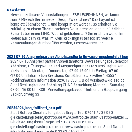
Newsletter
Newsletter Unsere Veranstaltungen LIEBE LESER*INNEN, willkommen
zum KI-Newsletter im neuen Design! Was ist neu? Das Layout ist
komplett überarbeitet ... und komprimiert worden. So erhalten Sie
zukünftig zu einem Thema, welches Sie interessiert, den ausführlichen
Bericht über einen LINK. Was ist geblieben ... ? Sie erfahren weiterhin
Neues aus dem KI, was im Kreis Recklinghausen los ist, welche
Veranstaltungen durchgeführt werden, Lesenswertes und
2024 07 10 Ansprechpartner Abholstandtorte Bewässerungsbeutelaktion
2024 07 10 Ansprechpartner Abholstandtorte Bewässerungsbeutelaktion
Abholorte, Öffnungszeiten und Ansprechpartner Kreis Recklinghausen -
Kreishaus ... Montag – Donnerstag: 07:00-16:00 Uhr Freitag: 07:00
-12:00 Uhr Information Kreishaus Kurt-Schumacher-Allee 1 45657
Recklinghausen Information 02361 / 530 ... Biodiversitaet@kreis-re.de
Stadt Recklinghausen Abholung OHNE Anmeldung Montag – Samstag:
08:00 - 16:00 Uhr KSR - Verwaltungsgebäude Pförtner am Haupteingang
Beckbruchweg 33
20250324_kag_faltlbatt_neu.pdf
Stadt Bottrop Gleichstellungsbeauftragte Tel.: 02041 / 70 33 30
gleichstellungstelle@bottrop.de www.bottrop.de Stadt Castrop-Rauxel ...
Gleichstellungsbeauftragte Tel.: 0 23 05 /10 62 107
gleichstellung@castrop-rauxel.de www.castrop-rauxel.de Stadt Datteln
Gleichstellungsbeauftragte 0 23 63 / 10 73 94 ...