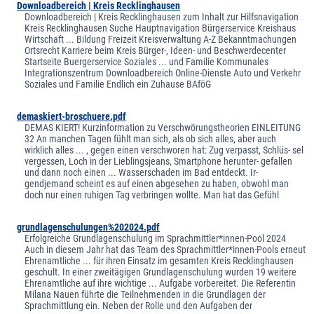
Downloadbereich | Kreis Recklinghausen
Downloadbereich | Kreis Recklinghausen zum Inhalt zur Hilfsnavigation
Kreis Recklinghausen Suche Hauptnavigation Bürgerservice Kreishaus
Wirtschaft ... Bildung Freizeit Kreisverwaltung A-Z Bekanntmachungen
Ortsrecht Karriere beim Kreis Bürger-, Ideen- und Beschwerdecenter
Startseite Buergerservice Soziales ... und Familie Kommunales
Integrationszentrum Downloadbereich Online-Dienste Auto und Verkehr
Soziales und Familie Endlich ein Zuhause BAföG
demaskiert-broschuere.pdf
DEMAS KIERT! Kurzinformation zu Verschwörungstheorien EINLEITUNG
32 An manchen Tagen fühlt man sich, als ob sich alles, aber auch
wirklich alles ... , gegen einen verschworen hat: Zug verpasst, Schlüs- sel
vergessen, Loch in der Lieblingsjeans, Smartphone herunter- gefallen
und dann noch einen ... Wasserschaden im Bad entdeckt. Ir-
gendjemand scheint es auf einen abgesehen zu haben, obwohl man
doch nur einen ruhigen Tag verbringen wollte. Man hat das Gefühl
grundlagenschulungen%202024.pdf
Erfolgreiche Grundlagenschulung im Sprachmittler*innen-Pool 2024
Auch in diesem Jahr hat das Team des Sprachmittler*innen-Pools erneut
Ehrenamtliche ... für ihren Einsatz im gesamten Kreis Recklinghausen
geschult. In einer zweitägigen Grundlagenschulung wurden 19 weitere
Ehrenamtliche auf ihre wichtige ... Aufgabe vorbereitet. Die Referentin
Milana Nauen führte die Teilnehmenden in die Grundlagen der
Sprachmittlung ein. Neben der Rolle und den Aufgaben der