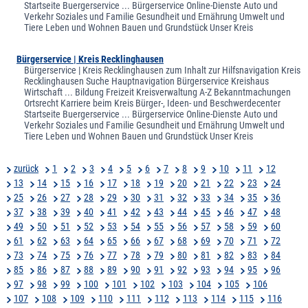
Startseite Buergerservice ... Bürgerservice Online-Dienste Auto und
Verkehr Soziales und Familie Gesundheit und Ernährung Umwelt und
Tiere Leben und Wohnen Bauen und Grundstück Unser Kreis
Bürgerservice | Kreis Recklinghausen
Bürgerservice | Kreis Recklinghausen zum Inhalt zur Hilfsnavigation Kreis
Recklinghausen Suche Hauptnavigation Bürgerservice Kreishaus
Wirtschaft ... Bildung Freizeit Kreisverwaltung A-Z Bekanntmachungen
Ortsrecht Karriere beim Kreis Bürger-, Ideen- und Beschwerdecenter
Startseite Buergerservice ... Bürgerservice Online-Dienste Auto und
Verkehr Soziales und Familie Gesundheit und Ernährung Umwelt und
Tiere Leben und Wohnen Bauen und Grundstück Unser Kreis
zurück
1
2
3
4
5
6
7
8
9
10
11
12
13
14
15
16
17
18
19
20
21
22
23
24
25
26
27
28
29
30
31
32
33
34
35
36
37
38
39
40
41
42
43
44
45
46
47
48
49
50
51
52
53
54
55
56
57
58
59
60
61
62
63
64
65
66
67
68
69
70
71
72
73
74
75
76
77
78
79
80
81
82
83
84
85
86
87
88
89
90
91
92
93
94
95
96
97
98
99
100
101
102
103
104
105
106
107
108
109
110
111
112
113
114
115
116