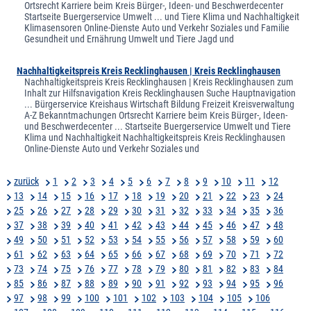
Ortsrecht Karriere beim Kreis Bürger-, Ideen- und Beschwerdecenter
Startseite Buergerservice Umwelt ... und Tiere Klima und Nachhaltigkeit
Klimasensoren Online-Dienste Auto und Verkehr Soziales und Familie
Gesundheit und Ernährung Umwelt und Tiere Jagd und
Nachhaltigkeitspreis Kreis Recklinghausen | Kreis Recklinghausen
Nachhaltigkeitspreis Kreis Recklinghausen | Kreis Recklinghausen zum
Inhalt zur Hilfsnavigation Kreis Recklinghausen Suche Hauptnavigation
... Bürgerservice Kreishaus Wirtschaft Bildung Freizeit Kreisverwaltung
A-Z Bekanntmachungen Ortsrecht Karriere beim Kreis Bürger-, Ideen-
und Beschwerdecenter ... Startseite Buergerservice Umwelt und Tiere
Klima und Nachhaltigkeit Nachhaltigkeitspreis Kreis Recklinghausen
Online-Dienste Auto und Verkehr Soziales und
zurück
1
2
3
4
5
6
7
8
9
10
11
12
13
14
15
16
17
18
19
20
21
22
23
24
25
26
27
28
29
30
31
32
33
34
35
36
37
38
39
40
41
42
43
44
45
46
47
48
49
50
51
52
53
54
55
56
57
58
59
60
61
62
63
64
65
66
67
68
69
70
71
72
73
74
75
76
77
78
79
80
81
82
83
84
85
86
87
88
89
90
91
92
93
94
95
96
97
98
99
100
101
102
103
104
105
106