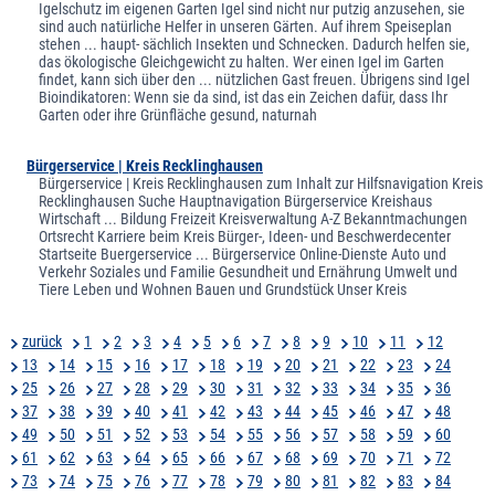
Igelschutz im eigenen Garten Igel sind nicht nur putzig anzusehen, sie
sind auch natürliche Helfer in unseren Gärten. Auf ihrem Speiseplan
stehen ... haupt- sächlich Insekten und Schnecken. Dadurch helfen sie,
das ökologische Gleichgewicht zu halten. Wer einen Igel im Garten
findet, kann sich über den ... nützlichen Gast freuen. Übrigens sind Igel
Bioindikatoren: Wenn sie da sind, ist das ein Zeichen dafür, dass Ihr
Garten oder ihre Grünfläche gesund, naturnah
Bürgerservice | Kreis Recklinghausen
Bürgerservice | Kreis Recklinghausen zum Inhalt zur Hilfsnavigation Kreis
Recklinghausen Suche Hauptnavigation Bürgerservice Kreishaus
Wirtschaft ... Bildung Freizeit Kreisverwaltung A-Z Bekanntmachungen
Ortsrecht Karriere beim Kreis Bürger-, Ideen- und Beschwerdecenter
Startseite Buergerservice ... Bürgerservice Online-Dienste Auto und
Verkehr Soziales und Familie Gesundheit und Ernährung Umwelt und
Tiere Leben und Wohnen Bauen und Grundstück Unser Kreis
zurück
1
2
3
4
5
6
7
8
9
10
11
12
13
14
15
16
17
18
19
20
21
22
23
24
25
26
27
28
29
30
31
32
33
34
35
36
37
38
39
40
41
42
43
44
45
46
47
48
49
50
51
52
53
54
55
56
57
58
59
60
61
62
63
64
65
66
67
68
69
70
71
72
73
74
75
76
77
78
79
80
81
82
83
84