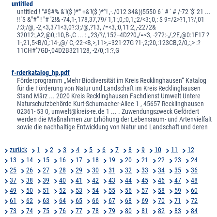
untitled
untitled ! "#$#% &'!($ )*'" +&'!($ )*'"! ,-./012 34&))5550 6 ' # ' # /-72 '$' 21 ...
!! '$ &"#''' ! "# '2!& -74,1-,178,37,79/ 1,1:,0,:0,1,;2/<3:,0,: $ 9=/2>?1,1?/,01
/:3;/@, -2,<3,371<3,0?:3;/@,?13, /=<3,:0,11:2,,-2272&
32012:,A2,@0,:10,B-,C ... : ,,23/?/,152--4D2?0,/=<3, -272:-,/,2E,@0:1F17 ?
1-,21,5<B/0,:14-,@/ C,-22-<B,>,11>,=321-27G ?1-,2;20,:123CB,2/0,:,> :?
11CH#''7GD-,04D2B321128, -2/0,:1:?,G
f-rderkatalog_hp.pdf
Förderprogramm „Mehr Biodiversität im Kreis Recklinghausen“ Katalog
für die Förderung von Natur und Landschaft im Kreis Recklinghausen
Stand März ... 2020 Kreis Recklinghausen Fachdienst Umwelt Untere
Naturschutzbehörde Kurt-Schumacher-Allee 1 , 45657 Recklinghausen
02361- 53 0, umwelt@kreis-re.de 1 ... . Zuwendungszweck Gefördert
werden die Maßnahmen zur Erhöhung der Lebensraum- und Artenvielfalt
sowie die nachhaltige Entwicklung von Natur und Landschaft und deren
zurück
1
2
3
4
5
6
7
8
9
10
11
12
13
14
15
16
17
18
19
20
21
22
23
24
25
26
27
28
29
30
31
32
33
34
35
36
37
38
39
40
41
42
43
44
45
46
47
48
49
50
51
52
53
54
55
56
57
58
59
60
61
62
63
64
65
66
67
68
69
70
71
72
73
74
75
76
77
78
79
80
81
82
83
84