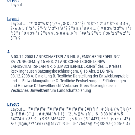
Layout
Layout
Layout ... ! "# "$ $""% &' ( ' ) * + , $- & .!/ 0 1' $2 "3 $""- 1 2" ## $""- 4 ' 4 4 + ,
$- & .!/ 5 1' "$ "6 $""- "7 "7 $""- ! "# "$ $""% &' ( ' 8 9 4 ... ( ! * 8 $% "$ $""% ' ! "#
": $""% ;' 0 4 $% "% $""% 9 9 , $- 8 # & .!/ '4 1' ## "2 $""% 5 1' $6 "2 $""% 2" "3
$""% 9
A
A 03.12.2008 LANDSCHAFTSPLAN NR. 5 „EMSCHERNIEDERUNG“
SATZUNG GEM. § 16 ABS. 2 LANDSCHAFTSGESETZ NRW
LANDSCHAFTSPLAN NR. 5 „EMSCHERNIEDERUNG“ des ... Kreises
Recklinghausen Satzungsbeschluss gem. § 16 Abs. 2 LG NRW
03.12.2008 A. Einleitung B. Textliche Darstellung der Entwicklungsziele
und ... Entwicklungsräume C. Textliche Festsetzungen, Erläuterungen
und Hinweise D Umweltbericht Verfasser: Kreis Recklinghausen
Vestisches Umweltzentrum Landschaftsplanung
Layout
Layout ... !""# !""# !""# !""# !""# !""# !""# !""# !""# $#!%"! !" !! # $% & '( % '( % () *
() +!" !! #+ )( ' ,( - . # # /0& ' % 1 1( - - '2 . % () %- )-%' . - $ - 3 33 !41# % 5- '
64774 #--( 38- 9:! -( 9 95- !466477 ... ; < % ) = ( 5- ' 4477; * * ! . )< +> + ! 4? (
&- ! :(!4@6;77? ":(!677?@6?77? ! 9 5- = 5- ' 76477@ #--( 38- 9:! -( 9 95- * !47