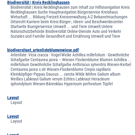
Biodiversität | Kreis Recklinghausen
Biodiversität | Kreis Recklinghausen zum Inhalt zur Hilfsnavigation Kreis
Recklinghausen Suche Hauptnavigation Bürgerservice Kreishaus
Wirtschaft ... Bildung Freizeit Kreisverwaltung A-Z Bekanntmachungen
Ortsrecht Karriere beim Kreis Bürger-, Ideen- und Beschwerdecenter
Startseite Buergerservice Umwelt ... und Tiere Umwelt Untere
Naturschutzbehörde Biodiversität Online-Dienste Auto und Verkehr
Soziales und Familie Gesundheit und Ernährung Umwelt und Tiere
biodiversitaet_artenlisteblumenwiese.pdf
Artenliste: Vicia cracca - Vogel-Wicke Achillea millefolium - Gewöhnliche
Schafgarbe Centaurea jacea – Wiesen Flockenblume Blumen Achillea ...
millefolium Gewöhnliche Schafgarbe Anthriscus sylvestris Wiesen-Kerbel
Centaurea jacea s str Wiesen-Flockenblume Crepis capillaris
Kleinköpfiger Pippau Daucus ... carota Wilde Möhre Galium album
Weißes Labkraut Galium verum Echtes Labkraut Heracleum
sphondylium Wiesen-Bärenklau Hypericum perforatum Tüpfel
Layout
Layout
Layout
Layout
Layout