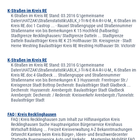
K-Straßen im Kreis RE
K-Straßen im Kreis RE Stand: 03.2016 G:\gemeinsame
Daten\HATZAK\Straßenstatistik\ABLK_I-T-I-N-E-R-A-R-I-U-M_ K-Straßen im
Kreis RE.doc 1 Castrop ... - Rauxel Straßengruppe und Straßennummer
Straßenname von bis Bemerkungen K 15 Hochfeld (halbseitig)
Stadtgrenze Recklinghausen/ Stadtgrenze Datteln ... Stadtgrenze
Datteln Baulastträger Kreis RE K 25 Holthauser Str. Kreisgrenze - Stadt
Herne Westring Baulastträger Kreis RE Westring Holthauser Str. Victorstr
K-Straßen im Kreis RE
K-Straßen im Kreis RE Stand: 03.2016 G:\gemeinsame
Daten\HATZAK\Straßenstatistik\ABLK_I-T-I-N-E-R-A-R-I-U-M_ K-Straßen im
Kreis RE.doc 4 Gladbeck ... Straßengruppe und Straßennummer
Straßenname von bis Bemerkungen K 3 Huyssenstr. Frentroper Str./
Kreisgrenze Stadt Bottrop Dechenstr. Baulastträger Stadt Gladbeck ...
Dechenstr. Huyssenstr. Arenbergstr. Baulastträger Stadt Gladbeck
Arenbergstr. Dechenstr. / Redenstr. Kreisverkehr Arenbergstr./Tunnelstr.
Baulastträger Stadt
FAQ | Kreis Recklinghausen
FAQ | Kreis Recklinghausen zum Inhalt zur Hilfsnavigation Kreis
Recklinghausen Suche Hauptnavigation Bürgerservice Kreishaus
Wirtschaft Bildung ... Freizeit Kreisverwaltung A-Z Bekanntmachungen
Ortsrecht Karriere beim Kreis Bürger-, Ideen- und Beschwerdecenter
Startseite Buergerservice Auto und Verkehr ... Masterplan Mobilität FAQ