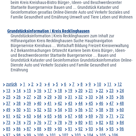
beim Kreis Kreishaus-Bistro Bürger-, Ideen- und Beschwerdecenter
Startseite Buergerservice Bauen und ... Grundstück Kataster und
Geoinformation geoatlas Online-Dienste Auto und Verkehr Soziales und
Familie Gesundheit und Ernährung Umwelt und Tiere Leben und Wohnen
Grundstücksinformation | Kreis Recklinghausen
Grundstücksinformation | Kreis Recklinghausen zum Inhalt zur
Hilfsnavigation Kreis Recklinghausen Suche Hauptnavigation
Bürgerservice Kreishaus ... Wirtschaft Bildung Freizeit Kreisverwaltung
A-Z Bekanntmachungen Ortsrecht Karriere beim Kreis Bürger-, Ideen-
und Beschwerdecenter Startseite Buergerservice ... Bauen und
Grundstück Kataster und Geoinformation Grundstücksinformation Online-
Dienste Auto und Verkehr Soziales und Familie Gesundheit und
Ernährung
zurück
1
2
3
4
5
6
7
8
9
10
11
12
13
14
15
16
17
18
19
20
21
22
23
24
25
26
27
28
29
30
31
32
33
34
35
36
37
38
39
40
41
42
43
44
45
46
47
48
49
50
51
52
53
54
55
56
57
58
59
60
61
62
63
64
65
66
67
68
69
70
71
72
73
74
75
76
77
78
79
80
81
82
83
84
85
86
87
88
89
90
91
92
93
94
95
96
97
98
99
100
101
102
103
104
105
106