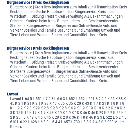
Bürgerservice | Kreis Recklinghausen
Bürgerservice | Kreis Recklinghausen zum Inhalt zur Hilfsnavigation Kreis
Recklinghausen Suche Hauptnavigation Bürgerservice Kreishaus
Wirtschaft ... Bildung Freizeit Kreisverwaltung A-Z Bekanntmachungen
Ortsrecht Karriere beim Kreis Bürger-, Ideen- und Beschwerdecenter
Startseite Buergerservice ... Bürgerservice Online-Dienste Auto und
Verkehr Soziales und Familie Gesundheit und Ernährung Umwelt und
Tiere Leben und Wohnen Bauen und Grundstück Unser Kreis
Bürgerservice | Kreis Recklinghausen
Bürgerservice | Kreis Recklinghausen zum Inhalt zur Hilfsnavigation Kreis
Recklinghausen Suche Hauptnavigation Bürgerservice Kreishaus
Wirtschaft ... Bildung Freizeit Kreisverwaltung A-Z Bekanntmachungen
Ortsrecht Karriere beim Kreis Bürger-, Ideen- und Beschwerdecenter
Startseite Buergerservice ... Bürgerservice Online-Dienste Auto und
Verkehr Soziales und Familie Gesundheit und Ernährung Umwelt und
Tiere Leben und Wohnen Bauen und Grundstück Unser Kreis
Layout
Layout L 64 5 L 551 L 7 9 8 L 6 6 3 L 652 L 652 L 551 B 2 2 6 K 55 K 38 K
45 K 2 1 K 21 K 2 1 K 29 K 46 K 35 K 35 K 20 K 43 K 1 7 K 21 K 1 8 K 1 8
K ... 2 2 K 2 8 K 29 K 2 8 K 2 8 K 2 8 K 4 9 K 1 9 K 19 K 19 K 2 2 K 2 8 K 2
8 K 15 K 15 K 17 K 1 7 K 43 K 19 K 1 9 K 18 K 46 K 46 K 29 K 2 2 K 22 K 2
2 K 2 ... 5 K 49 K 4 5 K 45 K 28 K 2 8 K 36 K 1 8 K 46 K 2 3 L 522 L 5 2 4 L
610 L 6 22 L 628 L 6 3 0 L 6 4 4 L 657 L 739 L 8 8 9 A 4 3 0 2.000 Meter
K r e i s