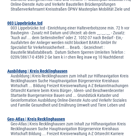
Online-Dienste Auto und Verkehr Baustellen Brückenprüfungen
Straßenverkehrsamt Kreisstraßen ÖPNV Masterplan Mobilität Ziele und
003 Lippebrücke.tcd
003 Lippebrücke.tcd - Einrichtung einer Halteverbotszone min. 72 h vor
Baubeginn - Zusatz mit Datum und Uhrzeit: ab dem __.__.__ - Zusatz:
"Auch auf ... dem Seitenstreifen" oder Z. 1052-37 nach Bedarf - Ein,-
Ausfahrten der Anlieger werden nicht blockiert BAWA GmbH Ihr
Spezialist für Verkehrssicherheit ... Bearb. : Gezeichnet :
Baustelle:MaßstabBearb. :Datum Sichern Sperren Umleiten Telefon :
0209/38617-0 4589 2 Ge lsen k i r chen Reg inaw eg 10 Nachtdienst
Ausbildung | Kreis Recklinghausen
Ausbildung | Kreis Recklinghausen zum Inhalt zur Hilfsnavigation Kreis
Recklinghausen Suche Hauptnavigation Bürgerservice Kreishaus
Wirtschaft ... Bildung Freizeit Kreisverwaltung A-Z Bekanntmachungen
Ortsrecht Karriere beim Kreis Bürger-, Ideen- und Beschwerdecenter
Startseite Buergerservice Bauen und ... Grundstück Kataster und
Geoinformation Ausbildung Online-Dienste Auto und Verkehr Soziales
und Familie Gesundheit und Ernährung Umwelt und Tiere Leben und
Geo-Atlas | Kreis Recklinghausen
Geo-Atlas | Kreis Recklinghausen zum Inhalt zur Hilfsnavigation Kreis
Recklinghausen Suche Hauptnavigation Bürgerservice Kreishaus
Wirtschaft Bildung ... Freizeit Kreisverwaltung A-Z Ortsrecht Karriere