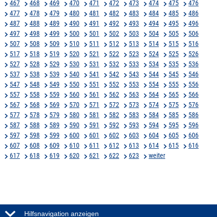
467
468
469
470
471
472
473
474
475
476
477
478
479
480
481
482
483
484
485
486
487
488
489
490
491
492
493
494
495
496
497
498
499
500
501
502
503
504
505
506
507
508
509
510
511
512
513
514
515
516
517
518
519
520
521
522
523
524
525
526
527
528
529
530
531
532
533
534
535
536
537
538
539
540
541
542
543
544
545
546
547
548
549
550
551
552
553
554
555
556
557
558
559
560
561
562
563
564
565
566
567
568
569
570
571
572
573
574
575
576
577
578
579
580
581
582
583
584
585
586
587
588
589
590
591
592
593
594
595
596
597
598
599
600
601
602
603
604
605
606
607
608
609
610
611
612
613
614
615
616
617
618
619
620
621
622
623
weiter
Hilfsnavigation anzeigen