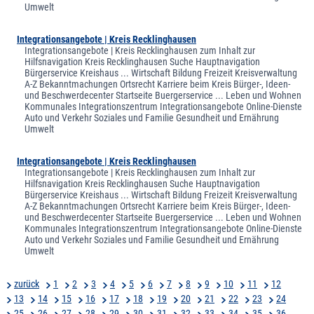
Umwelt
Integrationsangebote | Kreis Recklinghausen
Integrationsangebote | Kreis Recklinghausen zum Inhalt zur
Hilfsnavigation Kreis Recklinghausen Suche Hauptnavigation
Bürgerservice Kreishaus ... Wirtschaft Bildung Freizeit Kreisverwaltung
A-Z Bekanntmachungen Ortsrecht Karriere beim Kreis Bürger-, Ideen-
und Beschwerdecenter Startseite Buergerservice ... Leben und Wohnen
Kommunales Integrationszentrum Integrationsangebote Online-Dienste
Auto und Verkehr Soziales und Familie Gesundheit und Ernährung
Umwelt
Integrationsangebote | Kreis Recklinghausen
Integrationsangebote | Kreis Recklinghausen zum Inhalt zur
Hilfsnavigation Kreis Recklinghausen Suche Hauptnavigation
Bürgerservice Kreishaus ... Wirtschaft Bildung Freizeit Kreisverwaltung
A-Z Bekanntmachungen Ortsrecht Karriere beim Kreis Bürger-, Ideen-
und Beschwerdecenter Startseite Buergerservice ... Leben und Wohnen
Kommunales Integrationszentrum Integrationsangebote Online-Dienste
Auto und Verkehr Soziales und Familie Gesundheit und Ernährung
Umwelt
zurück
1
2
3
4
5
6
7
8
9
10
11
12
13
14
15
16
17
18
19
20
21
22
23
24
25
26
27
28
29
30
31
32
33
34
35
36