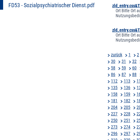
FD53 - Sozialpsychiatrischer Dienst.pdf
zld_entry.css
Ort Bitte Ort
Nutzungsbedi
zld_entry.css
Ort Bitte Ort
Nutzungsbedi
zurück
1
2
30
31
32
58
59
60
86
87
88
112
113
1
135
136
1
158
159
1
181
182
1
204
205
2
227
228
2
250
251
2
273
274
2
296
297
2
319
320
3