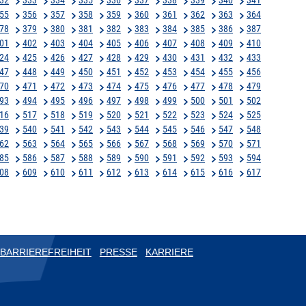
55
356
357
358
359
360
361
362
363
364
78
379
380
381
382
383
384
385
386
387
01
402
403
404
405
406
407
408
409
410
24
425
426
427
428
429
430
431
432
433
47
448
449
450
451
452
453
454
455
456
70
471
472
473
474
475
476
477
478
479
93
494
495
496
497
498
499
500
501
502
16
517
518
519
520
521
522
523
524
525
39
540
541
542
543
544
545
546
547
548
62
563
564
565
566
567
568
569
570
571
85
586
587
588
589
590
591
592
593
594
08
609
610
611
612
613
614
615
616
617
BARRIEREFREIHEIT
PRESSE
KARRIERE