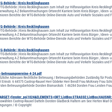
TG-Behörde | Kreis Recklinghausen
WTG-Behörde | Kreis Recklinghausen zum Inhalt zur Hilfsnavigation Kreis Recklin
sverwaltung A-Z Bekanntmachungen Ortsrecht Karriere beim Kreis Bürger-, Ideen- u
nioren Berichte der WTG-Behörde Online-Dienste Auto und Verkehr Soziales und 
TG-Behörde | Kreis Recklinghausen
WTG-Behörde | Kreis Recklinghausen zum Inhalt zur Hilfsnavigation Kreis Recklin
sverwaltung A-Z Bekanntmachungen Ortsrecht Karriere beim Kreis Bürger-, Ideen- u
nioren Berichte der WTG-Behörde Online-Dienste Auto und Verkehr Soziales und 
TG-Behörde | Kreis Recklinghausen
WTG-Behörde | Kreis Recklinghausen zum Inhalt zur Hilfsnavigation Kreis Recklin
sverwaltung A-Z Bekanntmachungen Ortsrecht Karriere beim Kreis Bürger-, Ideen- u
nioren Berichte der WTG-Behörde Online-Dienste Auto und Verkehr Soziales und 
te-betreuungsvereine-4-24.pdf
tzliche Adressen Rechtliche Betreuung / Betreuungsbehörden Zuständig für Post
 Erinstr. 6 44575 Castrop-Rauxel Herr Gödeke Herr Bendl Frau McKeary Frau Schütz
rsten Betreuungsbehörde Dorsten Bismarckstr. 1 46284 Dorsten Frau Leisten Frau
&TARGET=fenster_poi1024&ELEMENTS=ORT:ListBox,STRASSE:ListBox,HAUSNR
 auswählen Castrop-Rauxel Datteln Dorsten Gladbeck Haltern am See Herten Marl Oe
ngungen / © Copyright