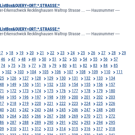
:ListBox&QUERY=ORT:*,STRASSE:*
r-Erkenschwick Recklinghausen Waltrop Strasse ... ----- Hausnummer -----
:ListBox&QUERY=ORT:*,STRASSE:*
r-Erkenschwick Recklinghausen Waltrop Strasse ... ----- Hausnummer -----
17
18
19
20
21
22
23
24
25
26
27
28
29
46
47
48
49
50
51
52
53
54
55
56
57
74
75
76
77
78
79
80
81
82
83
84
85
102
103
104
105
106
107
108
109
110
111
25
126
127
128
129
130
131
132
133
134
48
149
150
151
152
153
154
155
156
157
71
172
173
174
175
176
177
178
179
180
94
195
196
197
198
199
200
201
202
203
17
218
219
220
221
222
223
224
225
226
40
241
242
243
244
245
246
247
248
249
63
264
265
266
267
268
269
270
271
272
86
287
288
289
290
291
292
293
294
295
09
310
311
312
313
314
315
316
317
318
32
333
334
335
336
337
338
339
340
341