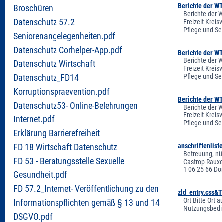
Berichte der W
Broschüren
Berichte der 
Datenschutz 57.2
Freizeit Krei
Pflege und Se
Seniorenangelegenheiten.pdf
Datenschutz Corhelper-App.pdf
Berichte der W
Berichte der 
Datenschutz Wirtschaft
Freizeit Krei
Pflege und Se
Datenschutz_FD14
Korruptionspraevention.pdf
Berichte der W
Datenschutz53- Online-Belehrungen
Berichte der 
Freizeit Krei
Internet.pdf
Pflege und Se
Erklärung Barrierefreiheit
anschriftenlis
FD 18 Wirtschaft Datenschutz
Betreuung, nü
FD 53 - Beratungsstelle Sexuelle
Castrop-Rauxel
1 06 25 66 Do
Gesundheit.pdf
FD 57.2_Internet- Veröffentlichung zu den
zld_entry.css
Ort Bitte Ort
Informationspflichten gemäß § 13 und 14
Nutzungsbedi
DSGVO.pdf