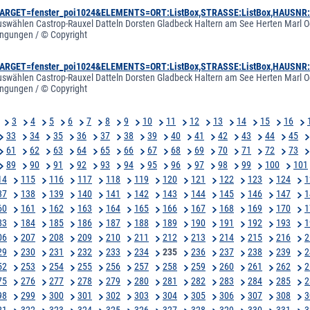
&TARGET=fenster_poi1024&ELEMENTS=ORT:ListBox,STRASSE:ListBox,HAUSNR
 auswählen Castrop-Rauxel Datteln Dorsten Gladbeck Haltern am See Herten Marl Oe
ngungen / © Copyright
&TARGET=fenster_poi1024&ELEMENTS=ORT:ListBox,STRASSE:ListBox,HAUSNR
 auswählen Castrop-Rauxel Datteln Dorsten Gladbeck Haltern am See Herten Marl Oe
ngungen / © Copyright
3
4
5
6
7
8
9
10
11
12
13
14
15
16
33
34
35
36
37
38
39
40
41
42
43
44
45
61
62
63
64
65
66
67
68
69
70
71
72
73
89
90
91
92
93
94
95
96
97
98
99
100
101
14
115
116
117
118
119
120
121
122
123
124
1
37
138
139
140
141
142
143
144
145
146
147
1
60
161
162
163
164
165
166
167
168
169
170
1
83
184
185
186
187
188
189
190
191
192
193
1
06
207
208
209
210
211
212
213
214
215
216
2
29
230
231
232
233
234
235
236
237
238
239
2
52
253
254
255
256
257
258
259
260
261
262
2
75
276
277
278
279
280
281
282
283
284
285
2
98
299
300
301
302
303
304
305
306
307
308
3
21
322
323
324
325
326
327
328
329
330
331
3