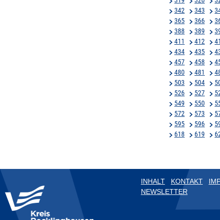
342
343
3
365
366
3
388
389
3
411
412
4
434
435
4
457
458
4
480
481
4
503
504
5
526
527
5
549
550
5
572
573
5
595
596
5
618
619
6
INHALT
KONTAKT
IM
NEWSLETTER