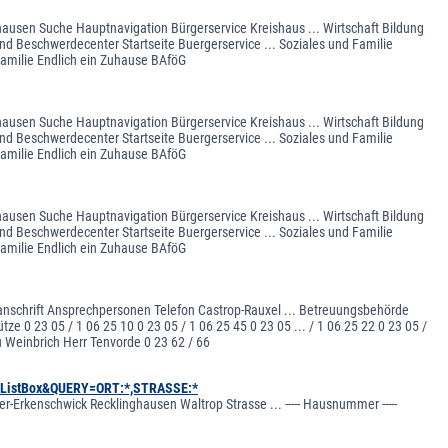
ghausen Suche Hauptnavigation Bürgerservice Kreishaus ... Wirtschaft Bildung
nd Beschwerdecenter Startseite Buergerservice ... Soziales und Familie
Familie Endlich ein Zuhause BAföG
ghausen Suche Hauptnavigation Bürgerservice Kreishaus ... Wirtschaft Bildung
nd Beschwerdecenter Startseite Buergerservice ... Soziales und Familie
Familie Endlich ein Zuhause BAföG
ghausen Suche Hauptnavigation Bürgerservice Kreishaus ... Wirtschaft Bildung
nd Beschwerdecenter Startseite Buergerservice ... Soziales und Familie
Familie Endlich ein Zuhause BAföG
anschrift Ansprechpersonen Telefon Castrop-Rauxel ... Betreuungsbehörde
e 0 23 05 / 1 06 25 10 0 23 05 / 1 06 25 45 0 23 05 ... / 1 06 25 22 0 23 05 /
 Weinbrich Herr Tenvorde 0 23 62 / 66
:ListBox&QUERY=ORT:*,STRASSE:*
r-Erkenschwick Recklinghausen Waltrop Strasse ... ----- Hausnummer -----