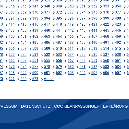
44
345
346
347
348
349
350
351
352
353
354
3
67
368
369
370
371
372
373
374
375
376
377
3
90
391
392
393
394
395
396
397
398
399
400
4
13
414
415
416
417
418
419
420
421
422
423
4
36
437
438
439
440
441
442
443
444
445
446
4
59
460
461
462
463
464
465
466
467
468
469
4
82
483
484
485
486
487
488
489
490
491
492
4
05
506
507
508
509
510
511
512
513
514
515
5
28
529
530
531
532
533
534
535
536
537
538
5
51
552
553
554
555
556
557
558
559
560
561
5
74
575
576
577
578
579
580
581
582
583
584
5
97
598
599
600
601
602
603
604
605
606
607
6
20
621
622
623
weiter
PRESSUM
DATENSCHUTZ
COOKIEANPASSUNGEN
ERKLÄRUNG 