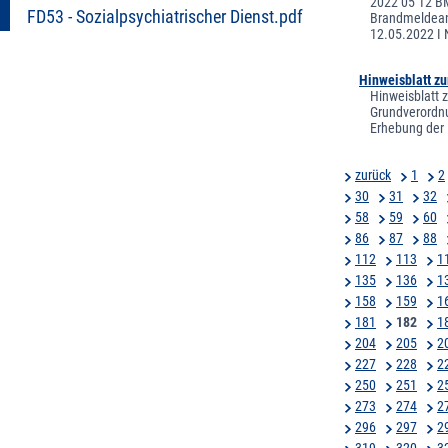
2022 05 12 BM
FD53 - Sozialpsychiatrischer Dienst.pdf
Brandmeldeanl
12.05.2022 I 
Hinweisblatt z
Hinweisblatt 
Grundverordnu
Erhebung der 
zurück
1
2
30
31
32
58
59
60
86
87
88
112
113
1
135
136
1
158
159
1
181
182
1
204
205
2
227
228
2
250
251
2
273
274
2
296
297
2
319
320
3