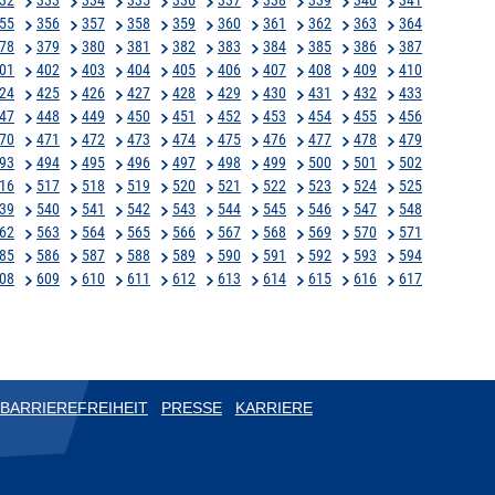
55
356
357
358
359
360
361
362
363
364
78
379
380
381
382
383
384
385
386
387
01
402
403
404
405
406
407
408
409
410
24
425
426
427
428
429
430
431
432
433
47
448
449
450
451
452
453
454
455
456
70
471
472
473
474
475
476
477
478
479
93
494
495
496
497
498
499
500
501
502
16
517
518
519
520
521
522
523
524
525
39
540
541
542
543
544
545
546
547
548
62
563
564
565
566
567
568
569
570
571
85
586
587
588
589
590
591
592
593
594
08
609
610
611
612
613
614
615
616
617
BARRIEREFREIHEIT
PRESSE
KARRIERE