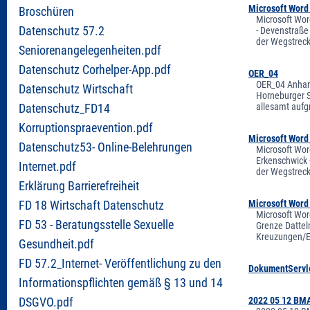
Microsoft Word
Broschüren
Microsoft Wor
Datenschutz 57.2
- Devenstraße
der Wegstreck
Seniorenangelegenheiten.pdf
Datenschutz Corhelper-App.pdf
OER_04
OER_04 Anhang
Datenschutz Wirtschaft
Horneburger S
allesamt aufg
Datenschutz_FD14
Korruptionspraevention.pdf
Microsoft Word
Datenschutz53- Online-Belehrungen
Microsoft Wor
Erkenschwick 
Internet.pdf
der Wegstreck
Erklärung Barrierefreiheit
Microsoft Word
FD 18 Wirtschaft Datenschutz
Microsoft Wor
FD 53 - Beratungsstelle Sexuelle
Grenze Dattel
Kreuzungen/Ei
Gesundheit.pdf
FD 57.2_Internet- Veröffentlichung zu den
DokumentServl
Informationspflichten gemäß § 13 und 14
2022 05 12 BM
DSGVO.pdf