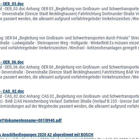
 - OER_03.doc
d - OER_03.doc Anhang: OER 03 „Begleitung von Großraum- und Schwertransporten 
 - Devenstraße (Grenze Stadt Recklinghausen) Fahrtrichtung Dortmunder Straße 
e passiert werden, die allesamt aufgrund vorfahrtregelnder Verkehrszeichen /Wec
: OER 04 „Begleitung von Großraum- und Schwertransporten durch Private“ Strecke
traße - Ludwigstaße - Steinrapener Weg - Holtgarde - Winkelfeld Es müssen einz
rund vorfahrtregelnder Verkehrszeichen /Wechsel - lichtzeichenanlagen geregelt s
 - OER_06.doc
d - OER_06.doc Anhang: OER 06 „Begleitung von Großraum- und Schwertransporten du
- Devenstraße - Devenstraße (Grenze Stadt Recklinghausen) Fahrtrichtung BAB V
e passiert werden, die allesamt aufgrund vorfahrtregelnder Verkehrszeichen /Wec
 - CAS_02.doc
d - CAS_02.doc Anhang: CAS 02 „Begleitung von Großraum- und Schwertransporten du
n) - BAB 2/AS Henrichenburg Verlauf: Dattelner Straße (Verlauf B 235 - Grenze Da
nmündungen auf der Wegstrecke passiert werden, die allesamt aufgrund vorfah
et?dokumentenname=001l8940.pdf
A Anschlbedingungen 2020 A2 abgestimmt mit BOSCH