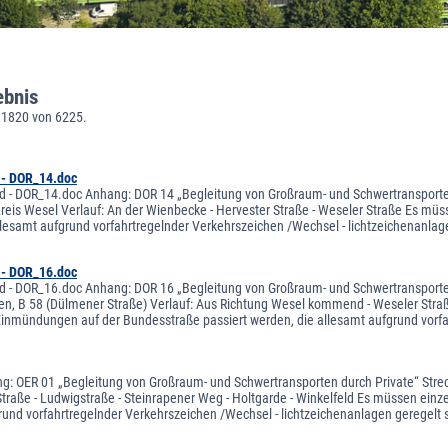
ebnis
 1820 von 6225.
 - DOR_14.doc
d - DOR_14.doc Anhang: DOR 14 „Begleitung von Großraum- und Schwertransporten 
Kreis Wesel Verlauf: An der Wienbecke - Hervester Straße - Weseler Straße Es m
llesamt aufgrund vorfahrtregelnder Verkehrszeichen /Wechsel - lichtzeichenanlag
 - DOR_16.doc
d - DOR_16.doc Anhang: DOR 16 „Begleitung von Großraum- und Schwertransporten d
ten, B 58 (Dülmener Straße) Verlauf: Aus Richtung Wesel kommend - Weseler Straß
nmündungen auf der Bundesstraße passiert werden, die allesamt aufgrund vorfah
: OER 01 „Begleitung von Großraum- und Schwertransporten durch Private“ Strecke
traße - Ludwigstraße - Steinrapener Weg - Holtgarde - Winkelfeld Es müssen ein
rund vorfahrtregelnder Verkehrszeichen /Wechsel - lichtzeichenanlagen geregelt 