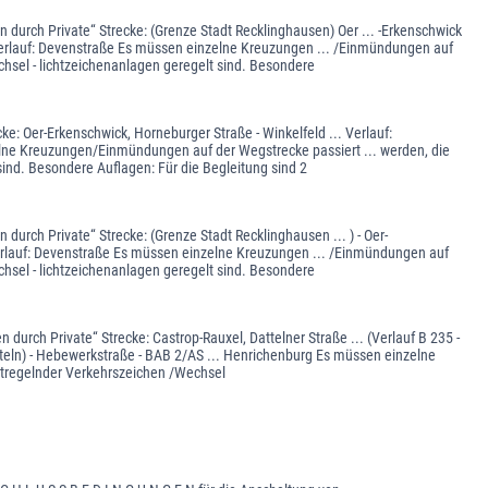
durch Private“ Strecke: (Grenze Stadt Recklinghausen) Oer ... -Erkenschwick
Verlauf: Devenstraße Es müssen einzelne Kreuzungen ... /Einmündungen auf
hsel - lichtzeichenanlagen geregelt sind. Besondere
: Oer-Erkenschwick, Horneburger Straße - Winkelfeld ... Verlauf:
elne Kreuzungen/Einmündungen auf der Wegstrecke passiert ... werden, die
ind. Besondere Auflagen: Für die Begleitung sind 2
rch Private“ Strecke: (Grenze Stadt Recklinghausen ... ) - Oer-
erlauf: Devenstraße Es müssen einzelne Kreuzungen ... /Einmündungen auf
hsel - lichtzeichenanlagen geregelt sind. Besondere
rch Private“ Strecke: Castrop-Rauxel, Dattelner Straße ... (Verlauf B 235 -
tteln) - Hebewerkstraße - BAB 2/AS ... Henrichenburg Es müssen einzelne
rtregelnder Verkehrszeichen /Wechsel