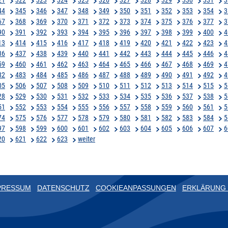
44
345
346
347
348
349
350
351
352
353
354
3
67
368
369
370
371
372
373
374
375
376
377
3
90
391
392
393
394
395
396
397
398
399
400
4
13
414
415
416
417
418
419
420
421
422
423
4
36
437
438
439
440
441
442
443
444
445
446
4
59
460
461
462
463
464
465
466
467
468
469
4
82
483
484
485
486
487
488
489
490
491
492
4
05
506
507
508
509
510
511
512
513
514
515
5
28
529
530
531
532
533
534
535
536
537
538
5
51
552
553
554
555
556
557
558
559
560
561
5
74
575
576
577
578
579
580
581
582
583
584
5
97
598
599
600
601
602
603
604
605
606
607
6
20
621
622
623
weiter
PRESSUM
DATENSCHUTZ
COOKIEANPASSUNGEN
ERKLÄRUNG 