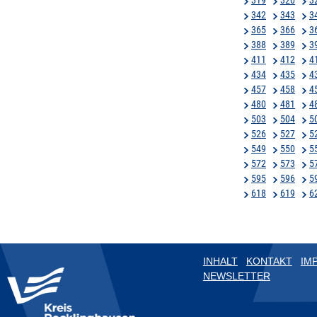
342
343
3
365
366
3
388
389
3
411
412
4
434
435
4
457
458
4
480
481
4
503
504
5
526
527
5
549
550
5
572
573
5
595
596
5
618
619
6
INHALT
KONTAKT
IM
NEWSLETTER