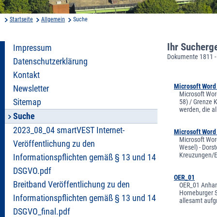
Startseite
Allgemein
Suche
Ihr Sucherg
Impressum
Dokumente 1811 -
Datenschutzerklärung
Kontakt
Microsoft Word
Newsletter
Microsoft Wor
Sitemap
58) / Grenze 
werden, die a
Suche
2023_08_04 smartVEST Internet-
Microsoft Word
Microsoft Wor
Veröffentlichung zu den
Wesel) - Dors
Kreuzungen/Ei
Informationspflichten gemäß § 13 und 14
DSGVO.pdf
OER_01
Breitband Veröffentlichung zu den
OER_01 Anhang
Horneburger S
Informationspflichten gemäß § 13 und 14
allesamt aufg
DSGVO_final.pdf