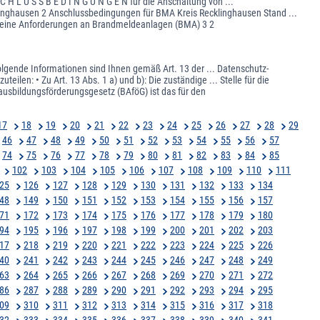
L U S S B E D I N G U N G E N für die Anschaltung von ...
linghausen 2 Anschlussbedingungen für BMA Kreis Recklinghausen Stand ...
lgemeine Anforderungen an Brandmeldeanlagen (BMA) 3 2
olgende Informationen sind Ihnen gemäß Art. 13 der ... Datenschutz-
en: • Zu Art. 13 Abs. 1 a) und b): Die zuständige ... Stelle für die
sbildungsförderungsgesetz (BAföG) ist das für den
17
18
19
20
21
22
23
24
25
26
27
28
29
46
47
48
49
50
51
52
53
54
55
56
57
74
75
76
77
78
79
80
81
82
83
84
85
102
103
104
105
106
107
108
109
110
111
25
126
127
128
129
130
131
132
133
134
48
149
150
151
152
153
154
155
156
157
71
172
173
174
175
176
177
178
179
180
94
195
196
197
198
199
200
201
202
203
17
218
219
220
221
222
223
224
225
226
40
241
242
243
244
245
246
247
248
249
63
264
265
266
267
268
269
270
271
272
86
287
288
289
290
291
292
293
294
295
09
310
311
312
313
314
315
316
317
318
32
333
334
335
336
337
338
339
340
341