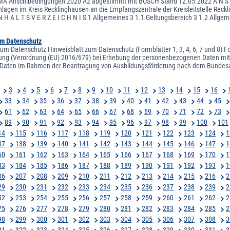
A Anschlbedingungen 2020 A2 abgestimmt mit BOSCH Stand 12.05.2022 A N S C H 
agen im Kreis Recklinghausen an die Empfangszentrale der Kreisleitstelle Reck
N H A L T S V E R Z E I C H N I S 1 Allgemeines 3 1.1 Geltungsbereich 3 1.2 Al
um Datenschutz
zum Datenschutz Hinweisblatt zum Datenschutz (Formblätter 1, 3, 4, 6, 7 und 8) F
ng (Verordnung (EU) 2016/679) bei Erhebung der personenbezogenen Daten mitzuteil
Daten im Rahmen der Beantragung von Ausbildungsförderung nach dem Bundesau
3
4
5
6
7
8
9
10
11
12
13
14
15
16
33
34
35
36
37
38
39
40
41
42
43
44
45
61
62
63
64
65
66
67
68
69
70
71
72
73
89
90
91
92
93
94
95
96
97
98
99
100
101
14
115
116
117
118
119
120
121
122
123
124
1
37
138
139
140
141
142
143
144
145
146
147
1
60
161
162
163
164
165
166
167
168
169
170
1
83
184
185
186
187
188
189
190
191
192
193
1
06
207
208
209
210
211
212
213
214
215
216
2
29
230
231
232
233
234
235
236
237
238
239
2
52
253
254
255
256
257
258
259
260
261
262
2
75
276
277
278
279
280
281
282
283
284
285
2
98
299
300
301
302
303
304
305
306
307
308
3
21
322
323
324
325
326
327
328
329
330
331
3