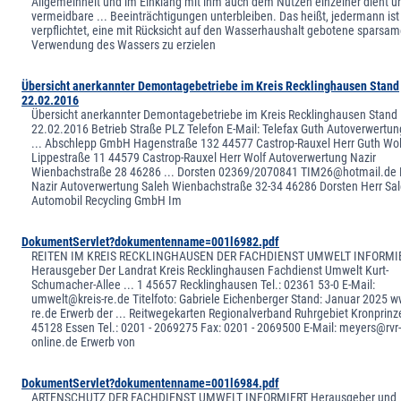
Allgemeinheit und im Einklang mit ihm auch dem Nutzen einzelner dient u
vermeidbare ... Beeinträchtigungen unterbleiben. Das heißt, jedermann ist
verpflichtet, eine mit Rücksicht auf den Wasserhaushalt gebotene sparsa
Verwendung des Wassers zu erzielen
Übersicht anerkannter Demontagebetriebe im Kreis Recklinghausen Stand
22.02.2016
Übersicht anerkannter Demontagebetriebe im Kreis Recklinghausen Stand
22.02.2016 Betrieb Straße PLZ Telefon E-Mail: Telefax Guth Autoverwertun
... Abschlepp GmbH Hagenstraße 132 44577 Castrop-Rauxel Herr Guth Wol
Lippestraße 11 44579 Castrop-Rauxel Herr Wolf Autoverwertung Nazir
Wienbachstraße 28 46286 ... Dorsten 02369/2070841 TIM26@hotmail.de 
Nazir Autoverwertung Saleh Wienbachstraße 32-34 46286 Dorsten Herr Sal
Automobil Recycling GmbH Im
DokumentServlet?dokumentenname=001l6982.pdf
REITEN IM KREIS RECKLINGHAUSEN DER FACHDIENST UMWELT INFORMI
Herausgeber Der Landrat Kreis Recklinghausen Fachdienst Umwelt Kurt-
Schumacher-Allee ... 1 45657 Recklinghausen Tel.: 02361 53-0 E-Mail:
umwelt@kreis-re.de Titelfoto: Gabriele Eichenberger Stand: Januar 2025 w
re.de Erwerb der ... Reitwegekarten Regionalverband Ruhrgebiet Kronprinze
45128 Essen Tel.: 0201 - 2069275 Fax: 0201 - 2069500 E-Mail: meyers@rvr
online.de Erwerb von
DokumentServlet?dokumentenname=001l6984.pdf
ARTENSCHUTZ DER FACHDIENST UMWELT INFORMIERT Herausgeber und