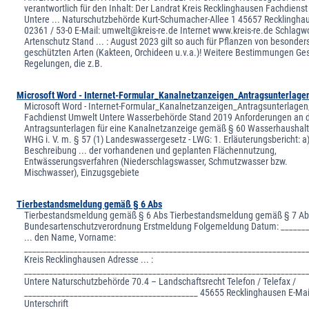
verantwortlich für den Inhalt: Der Landrat Kreis Recklinghausen Fachdiens
Untere ... Naturschutzbehörde Kurt-Schumacher-Allee 1 45657 Recklinghau
02361 / 53-0 E-Mail: umwelt@kreis-re.de Internet www.kreis-re.de Schlagwo
Artenschutz Stand ... : August 2023 gilt so auch für Pflanzen von besonder
geschützten Arten (Kakteen, Orchideen u.v.a.)! Weitere Bestimmungen Ges
Regelungen, die z.B.
Microsoft Word - Internet-Formular_Kanalnetzanzeigen_Antragsunterlage
Microsoft Word - Internet-Formular_Kanalnetzanzeigen_Antragsunterlage
Fachdienst Umwelt Untere Wasserbehörde Stand 2019 Anforderungen an di
Antragsunterlagen für eine Kanalnetzanzeige gemäß § 60 Wasserhaushalt
WHG i. V. m. § 57 (1) Landeswassergesetz - LWG: 1. Erläuterungsbericht: a
Beschreibung ... der vorhandenen und geplanten Flächennutzung,
Entwässerungsverfahren (Niederschlagswasser, Schmutzwasser bzw.
Mischwasser), Einzugsgebiete
Tierbestandsmeldung gemäß § 6 Abs
Tierbestandsmeldung gemäß § 6 Abs Tierbestandsmeldung gemäß § 7 Ab
Bundesartenschutzverordnung Erstmeldung Folgemeldung Datum: _______
... den Name, Vorname:
____________________________________________________________________
Kreis Recklinghausen Adresse ... :
____________________________________________________________________
Untere Naturschutzbehörde 70.4 – Landschaftsrecht Telefon / Telefax /
__________________________________________ 45655 Recklinghausen E-Mai
Unterschrift