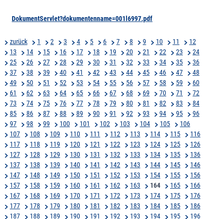
DokumentServlet?dokumentenname=001l6997.pdf
zurück
1
2
3
4
5
6
7
8
9
10
11
12
13
14
15
16
17
18
19
20
21
22
23
24
25
26
27
28
29
30
31
32
33
34
35
36
37
38
39
40
41
42
43
44
45
46
47
48
49
50
51
52
53
54
55
56
57
58
59
60
61
62
63
64
65
66
67
68
69
70
71
72
73
74
75
76
77
78
79
80
81
82
83
84
85
86
87
88
89
90
91
92
93
94
95
96
97
98
99
100
101
102
103
104
105
106
107
108
109
110
111
112
113
114
115
116
117
118
119
120
121
122
123
124
125
126
127
128
129
130
131
132
133
134
135
136
137
138
139
140
141
142
143
144
145
146
147
148
149
150
151
152
153
154
155
156
157
158
159
160
161
162
163
164
165
166
167
168
169
170
171
172
173
174
175
176
177
178
179
180
181
182
183
184
185
186
187
188
189
190
191
192
193
194
195
196