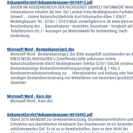
DokumentServlet?dokumentenname=001l6913.pdf
BAUEN IM AUSSENBEREICH DER FACHDIENST UMWELT INFORMIERT Weit
Informationen erhalten Sie hier: Der Landrat Kreis Recklinghausen Fachdie
Umwelt ... Untere Naturschutzbehörde Kurt-Schumacher-Allee 1 45657
Recklinghausen Tel.: 02361 / 53-0 E-Mail: umwelt@kreis-re.de www.kreis-re
Beschreibung des ... Bauvorhabens • Ansichten, Grundrisse • Vergleich alt
Teilabbrüchen etc.) • Aussagen zur Materialwahl für Verblendung, Dach-
eindeckung
Microsoft Word - Bestandsanzeige2.doc
Microsoft Word - Bestandsanzeige2.doc Bitte ausgefüllt zurücksenden an 
KREIS RECKLINGHAUSEN o Zutreffendes bitte ankreuzen Untere ...
Naturschutzbehörde 45655 Recklinghausen Telefax 02361-536208 (erstma
Bestandsanzeige Bestandsveränderungsanzeige gemäß § 7 Abs.2
Bundesartenschutzverordnung zur ... Inbesitznahme und Haltung oder hie
sonstigen Bestandsveränderung von Wirbeltieren von besonders geschütz
Absender
Microsoft Word - Karo.doc
Microsoft Word - Karo.doc
DokumentServlet?dokumentenname=001l6942.pdf
Stand 2016 Merkblatt zur Gewässerbenutzung: Grundwasserentnahme un
Entnahme aus oberirdischen Gewässern Das Grundwasser ist ein besonders
schützenswertes Gut. Es ist so zu bewirtschaften, dass es dem Wohl der