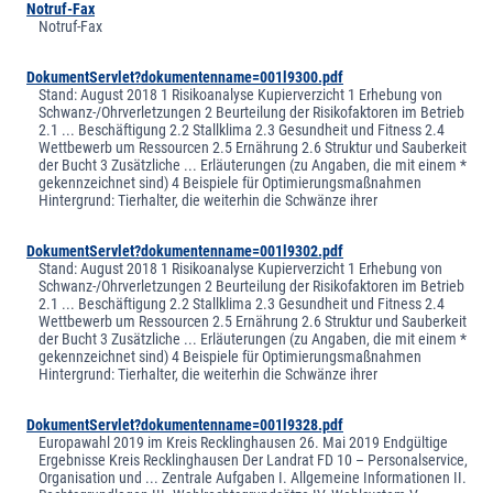
Notruf-Fax
Notruf-Fax
DokumentServlet?dokumentenname=001l9300.pdf
Stand: August 2018 1 Risikoanalyse Kupierverzicht 1 Erhebung von
Schwanz-/Ohrverletzungen 2 Beurteilung der Risikofaktoren im Betrieb
2.1 ... Beschäftigung 2.2 Stallklima 2.3 Gesundheit und Fitness 2.4
Wettbewerb um Ressourcen 2.5 Ernährung 2.6 Struktur und Sauberkeit
der Bucht 3 Zusätzliche ... Erläuterungen (zu Angaben, die mit einem *
gekennzeichnet sind) 4 Beispiele für Optimierungsmaßnahmen
Hintergrund: Tierhalter, die weiterhin die Schwänze ihrer
DokumentServlet?dokumentenname=001l9302.pdf
Stand: August 2018 1 Risikoanalyse Kupierverzicht 1 Erhebung von
Schwanz-/Ohrverletzungen 2 Beurteilung der Risikofaktoren im Betrieb
2.1 ... Beschäftigung 2.2 Stallklima 2.3 Gesundheit und Fitness 2.4
Wettbewerb um Ressourcen 2.5 Ernährung 2.6 Struktur und Sauberkeit
der Bucht 3 Zusätzliche ... Erläuterungen (zu Angaben, die mit einem *
gekennzeichnet sind) 4 Beispiele für Optimierungsmaßnahmen
Hintergrund: Tierhalter, die weiterhin die Schwänze ihrer
DokumentServlet?dokumentenname=001l9328.pdf
Europawahl 2019 im Kreis Recklinghausen 26. Mai 2019 Endgültige
Ergebnisse Kreis Recklinghausen Der Landrat FD 10 – Personalservice,
Organisation und ... Zentrale Aufgaben I. Allgemeine Informationen II.