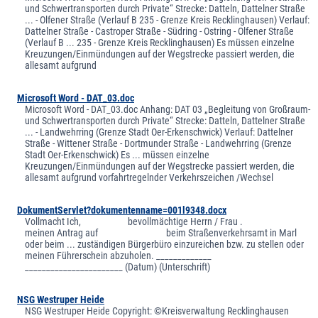
und Schwertransporten durch Private“ Strecke: Datteln, Dattelner Straße
... - Olfener Straße (Verlauf B 235 - Grenze Kreis Recklinghausen) Verlauf:
Dattelner Straße - Castroper Straße - Südring - Ostring - Olfener Straße
(Verlauf B ... 235 - Grenze Kreis Recklinghausen) Es müssen einzelne
Kreuzungen/Einmündungen auf der Wegstrecke passiert werden, die
allesamt aufgrund
Microsoft Word - DAT_03.doc
Microsoft Word - DAT_03.doc Anhang: DAT 03 „Begleitung von Großraum-
und Schwertransporten durch Private“ Strecke: Datteln, Dattelner Straße
... - Landwehrring (Grenze Stadt Oer-Erkenschwick) Verlauf: Dattelner
Straße - Wittener Straße - Dortmunder Straße - Landwehrring (Grenze
Stadt Oer-Erkenschwick) Es ... müssen einzelne
Kreuzungen/Einmündungen auf der Wegstrecke passiert werden, die
allesamt aufgrund vorfahrtregelnder Verkehrszeichen /Wechsel
DokumentServlet?dokumentenname=001l9348.docx
Vollmacht Ich, bevollmächtige Herrn / Frau .
meinen Antrag auf beim Straßenverkehrsamt in Marl
oder beim ... zuständigen Bürgerbüro einzureichen bzw. zu stellen oder
meinen Führerschein abzuholen. _____________
_______________________ (Datum) (Unterschrift)
NSG Westruper Heide
NSG Westruper Heide Copyright: ©Kreisverwaltung Recklinghausen