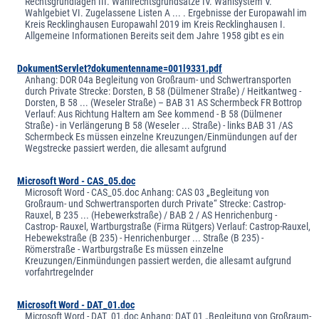
Rechtsgrundlagen III. Wahlrechtsgrundsätze IV. Wahlsystem V.
Wahlgebiet VI. Zugelassene Listen A ... . Ergebnisse der Europawahl im
Kreis Recklinghausen Europawahl 2019 im Kreis Recklinghausen I.
Allgemeine Informationen Bereits seit dem Jahre 1958 gibt es ein
DokumentServlet?dokumentenname=001l9331.pdf
Anhang: DOR 04a Begleitung von Großraum- und Schwertransporten
durch Private Strecke: Dorsten, B 58 (Dülmener Straße) / Heitkantweg -
Dorsten, B 58 ... (Weseler Straße) – BAB 31 AS Schermbeck FR Bottrop
Verlauf: Aus Richtung Haltern am See kommend - B 58 (Dülmener
Straße) - in Verlängerung B 58 (Weseler ... Straße) - links BAB 31 /AS
Schermbeck Es müssen einzelne Kreuzungen/Einmündungen auf der
Wegstrecke passiert werden, die allesamt aufgrund
Microsoft Word - CAS_05.doc
Microsoft Word - CAS_05.doc Anhang: CAS 03 „Begleitung von
Großraum- und Schwertransporten durch Private“ Strecke: Castrop-
Rauxel, B 235 ... (Hebewerkstraße) / BAB 2 / AS Henrichenburg -
Castrop- Rauxel, Wartburgstraße (Firma Rütgers) Verlauf: Castrop-Rauxel,
Hebewekstraße (B 235) - Henrichenburger ... Straße (B 235) -
Römerstraße - Wartburgstraße Es müssen einzelne
Kreuzungen/Einmündungen passiert werden, die allesamt aufgrund
vorfahrtregelnder
Microsoft Word - DAT_01.doc
Microsoft Word - DAT_01.doc Anhang: DAT 01 „Begleitung von Großraum-