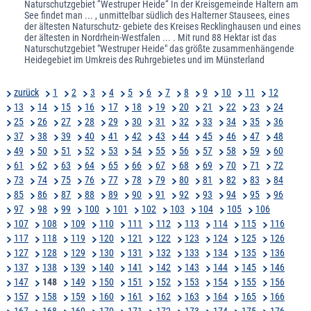
Naturschutzgebiet “Westruper Heide“ In der Kreisgemeinde Haltern am
See findet man ... , unmittelbar südlich des Halterner Stausees, eines
der ältesten Naturschutz- gebiete des Kreises Recklinghausen und eines
der ältesten in Nordrhein-Westfalen ... . Mit rund 88 Hektar ist das
Naturschutzgebiet "Westruper Heide" das größte zusammenhängende
Heidegebiet im Umkreis des Ruhrgebietes und im Münsterland
zurück
1
2
3
4
5
6
7
8
9
10
11
12
13
14
15
16
17
18
19
20
21
22
23
24
25
26
27
28
29
30
31
32
33
34
35
36
37
38
39
40
41
42
43
44
45
46
47
48
49
50
51
52
53
54
55
56
57
58
59
60
61
62
63
64
65
66
67
68
69
70
71
72
73
74
75
76
77
78
79
80
81
82
83
84
85
86
87
88
89
90
91
92
93
94
95
96
97
98
99
100
101
102
103
104
105
106
107
108
109
110
111
112
113
114
115
116
117
118
119
120
121
122
123
124
125
126
127
128
129
130
131
132
133
134
135
136
137
138
139
140
141
142
143
144
145
146
147
148
149
150
151
152
153
154
155
156
157
158
159
160
161
162
163
164
165
166
167
168
169
170
171
172
173
174
175
176