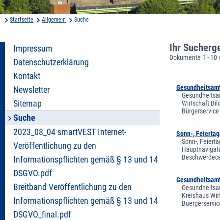
Startseite
Allgemein
Suche
Ihr Sucherg
Impressum
Dokumente 1 - 10 
Datenschutzerklärung
Kontakt
Gesundheitsamt 
Newsletter
Gesundheitsam
Sitemap
Wirtschaft Bi
Bürgerservice
Suche
2023_08_04 smartVEST Internet-
Sonn-, Feiertag
Sonn-, Feierta
Veröffentlichung zu den
Hauptnavigati
Beschwerdecen
Informationspflichten gemäß § 13 und 14
DSGVO.pdf
Gesundheitsamt
Breitband Veröffentlichung zu den
Gesundheitsam
Kreishaus Wir
Informationspflichten gemäß § 13 und 14
Buergerservic
DSGVO_final.pdf