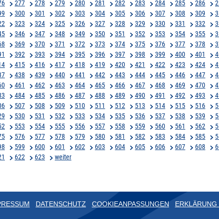
76
277
278
279
280
281
282
283
284
285
286
2
99
300
301
302
303
304
305
306
307
308
309
3
22
323
324
325
326
327
328
329
330
331
332
3
45
346
347
348
349
350
351
352
353
354
355
3
68
369
370
371
372
373
374
375
376
377
378
3
91
392
393
394
395
396
397
398
399
400
401
4
14
415
416
417
418
419
420
421
422
423
424
4
37
438
439
440
441
442
443
444
445
446
447
4
60
461
462
463
464
465
466
467
468
469
470
4
83
484
485
486
487
488
489
490
491
492
493
4
06
507
508
509
510
511
512
513
514
515
516
5
29
530
531
532
533
534
535
536
537
538
539
5
52
553
554
555
556
557
558
559
560
561
562
5
75
576
577
578
579
580
581
582
583
584
585
5
98
599
600
601
602
603
604
605
606
607
608
6
21
622
623
weiter
PRESSUM
DATENSCHUTZ
COOKIEANPASSUNGEN
ERKLÄRUNG 