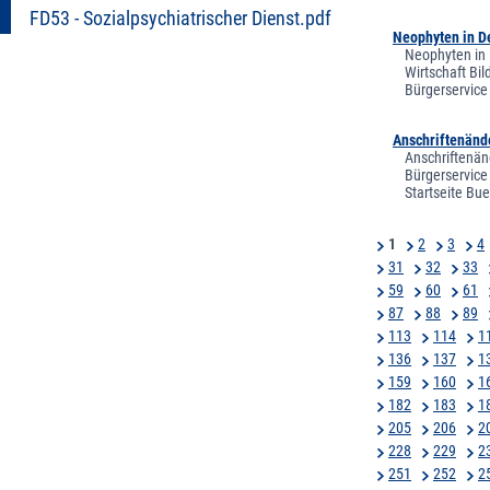
FD53 - Sozialpsychiatrischer Dienst.pdf
Neophyten in De
Neophyten in 
Wirtschaft Bi
Bürgerservice
Anschriftenänd
Anschriftenän
Bürgerservice
Startseite Bu
1
2
3
4
31
32
33
59
60
61
87
88
89
113
114
1
136
137
1
159
160
1
182
183
1
205
206
2
228
229
2
251
252
2