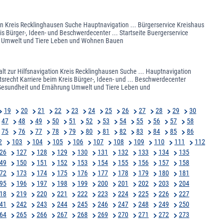
on Kreis Recklinghausen Suche Hauptnavigation ... Bürgerservice Kreishaus
s Bürger-, Ideen- und Beschwerdecenter ... Startseite Buergerservice
ung Umwelt und Tiere Leben und Wohnen Bauen
lt zur Hilfsnavigation Kreis Recklinghausen Suche ... Hauptnavigation
srecht Karriere beim Kreis Bürger-, Ideen- und ... Beschwerdecenter
e Gesundheit und Ernährung Umwelt und Tiere Leben und
19
20
21
22
23
24
25
26
27
28
29
30
47
48
49
50
51
52
53
54
55
56
57
58
75
76
77
78
79
80
81
82
83
84
85
86
2
103
104
105
106
107
108
109
110
111
112
26
127
128
129
130
131
132
133
134
135
49
150
151
152
153
154
155
156
157
158
72
173
174
175
176
177
178
179
180
181
95
196
197
198
199
200
201
202
203
204
18
219
220
221
222
223
224
225
226
227
41
242
243
244
245
246
247
248
249
250
64
265
266
267
268
269
270
271
272
273