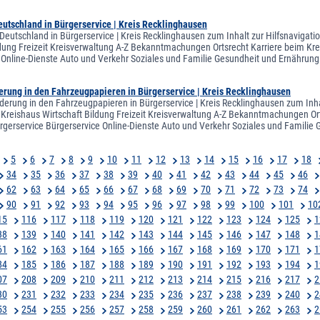
utschland in Bürgerservice | Kreis Recklinghausen
Deutschland in Bürgerservice | Kreis Recklinghausen zum Inhalt zur Hilfsnavigati
ldung Freizeit Kreisverwaltung A-Z Bekanntmachungen Ortsrecht Karriere beim Krei
 Online-Dienste Auto und Verkehr Soziales und Familie Gesundheit und Ernähr
erung in den Fahrzeugpapieren in Bürgerservice | Kreis Recklinghausen
derung in den Fahrzeugpapieren in Bürgerservice | Kreis Recklinghausen zum Inha
 Kreishaus Wirtschaft Bildung Freizeit Kreisverwaltung A-Z Bekanntmachungen Ort
ergerservice Bürgerservice Online-Dienste Auto und Verkehr Soziales und Famili
5
6
7
8
9
10
11
12
13
14
15
16
17
18
34
35
36
37
38
39
40
41
42
43
44
45
46
62
63
64
65
66
67
68
69
70
71
72
73
74
90
91
92
93
94
95
96
97
98
99
100
101
10
15
116
117
118
119
120
121
122
123
124
125
1
38
139
140
141
142
143
144
145
146
147
148
1
61
162
163
164
165
166
167
168
169
170
171
1
84
185
186
187
188
189
190
191
192
193
194
1
07
208
209
210
211
212
213
214
215
216
217
2
30
231
232
233
234
235
236
237
238
239
240
2
53
254
255
256
257
258
259
260
261
262
263
2