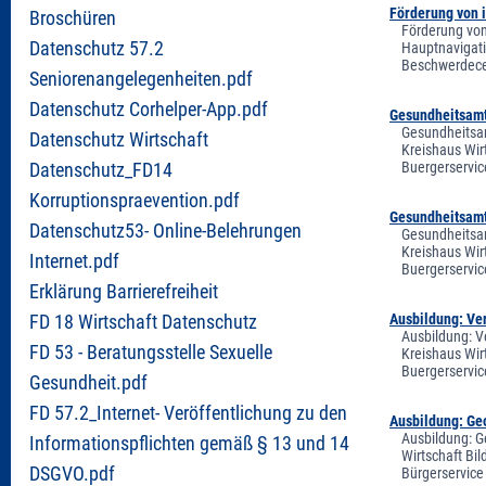
Förderung von 
Broschüren
Förderung von
Datenschutz 57.2
Hauptnavigati
Beschwerdecen
Seniorenangelegenheiten.pdf
Datenschutz Corhelper-App.pdf
Gesundheitsamt 
Gesundheitsam
Datenschutz Wirtschaft
Kreishaus Wir
Buergerservic
Datenschutz_FD14
Korruptionspraevention.pdf
Gesundheitsamt
Datenschutz53- Online-Belehrungen
Gesundheitsam
Kreishaus Wir
Internet.pdf
Buergerservic
Erklärung Barrierefreiheit
Ausbildung: Ve
FD 18 Wirtschaft Datenschutz
Ausbildung: V
FD 53 - Beratungsstelle Sexuelle
Kreishaus Wir
Buergerservic
Gesundheit.pdf
FD 57.2_Internet- Veröffentlichung zu den
Ausbildung: Geo
Ausbildung: G
Informationspflichten gemäß § 13 und 14
Wirtschaft Bi
DSGVO.pdf
Bürgerservice