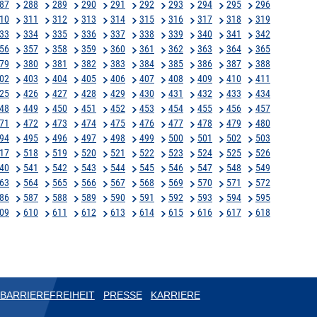
87
288
289
290
291
292
293
294
295
296
10
311
312
313
314
315
316
317
318
319
33
334
335
336
337
338
339
340
341
342
56
357
358
359
360
361
362
363
364
365
79
380
381
382
383
384
385
386
387
388
02
403
404
405
406
407
408
409
410
411
25
426
427
428
429
430
431
432
433
434
48
449
450
451
452
453
454
455
456
457
71
472
473
474
475
476
477
478
479
480
94
495
496
497
498
499
500
501
502
503
17
518
519
520
521
522
523
524
525
526
40
541
542
543
544
545
546
547
548
549
63
564
565
566
567
568
569
570
571
572
86
587
588
589
590
591
592
593
594
595
09
610
611
612
613
614
615
616
617
618
BARRIEREFREIHEIT
PRESSE
KARRIERE