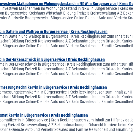
investiven Maßnahmen im Wohnungsbestand in NRW in Bürgerservice | Kreis R
 investiven Maßnahmen im Wohnungsbestand in NRW in Bürgerservice | Kreis Reck
on Bürgerservice Kreishaus Wirtschaft Bildung Freizeit Kreisverwaltung A-Z Bekan
ter Startseite Buergerservice Bürgerservice Online-Dienste Auto und Verkehr S
in Datteln und Waltrop in Bürgerservice | Kreis Recklinghausen
t in Datteln und Waltrop in Bürgerservice | Kreis Recklinghausen zum Inhalt zur 
tschaft Bildung Freizeit Kreisverwaltung A-Z Bekanntmachungen Ortsrecht Karriere
e Bürgerservice Online-Dienste Auto und Verkehr Soziales und Familie Gesundhe
 in Oer-Erkenschwick in Bürgerservice | Kreis Recklinghausen
t in Oer-Erkenschwick in Bürgerservice | Kreis Recklinghausen zum Inhalt zur Hil
tschaft Bildung Freizeit Kreisverwaltung A-Z Bekanntmachungen Ortsrecht Karriere
e Bürgerservice Online-Dienste Auto und Verkehr Soziales und Familie Gesundh
rmessungstechniker*in in Bürgerservice | Kreis Recklinghausen
ermessungstechniker*in in Bürgerservice | Kreis Recklinghausen zum Inhalt zur H
tschaft Bildung Freizeit Kreisverwaltung A-Z Bekanntmachungen Ortsrecht Karriere
e Bürgerservice Online-Dienste Auto und Verkehr Soziales und Familie Gesundh
matiker*in in Bürgerservice | Kreis Recklinghausen
eomatiker*in in Bürgerservice | Kreis Recklinghausen zum Inhalt zur Hilfsnavigat
ldung Freizeit Kreisverwaltung A-Z Bekanntmachungen Ortsrecht Karriere beim Krei
 Online-Dienste Auto und Verkehr Soziales und Familie Gesundheit und Ernähr