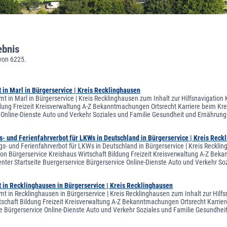
ebnis
von 6225.
in Marl in Bürgerservice | Kreis Recklinghausen
t in Marl in Bürgerservice | Kreis Recklinghausen zum Inhalt zur Hilfsnavigation
ldung Freizeit Kreisverwaltung A-Z Bekanntmachungen Ortsrecht Karriere beim Krei
 Online-Dienste Auto und Verkehr Soziales und Familie Gesundheit und Ernähr
s- und Ferienfahrverbot für LKWs in Deutschland in Bürgerservice | Kreis Reck
gs- und Ferienfahrverbot für LKWs in Deutschland in Bürgerservice | Kreis Reckli
on Bürgerservice Kreishaus Wirtschaft Bildung Freizeit Kreisverwaltung A-Z Bekan
ter Startseite Buergerservice Bürgerservice Online-Dienste Auto und Verkehr S
 in Recklinghausen in Bürgerservice | Kreis Recklinghausen
t in Recklinghausen in Bürgerservice | Kreis Recklinghausen zum Inhalt zur Hilf
tschaft Bildung Freizeit Kreisverwaltung A-Z Bekanntmachungen Ortsrecht Karriere
e Bürgerservice Online-Dienste Auto und Verkehr Soziales und Familie Gesundh